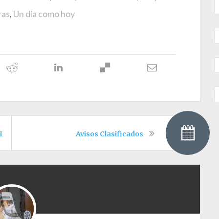
ras
,
Un día como hoy
PL
Avisos Clasificados