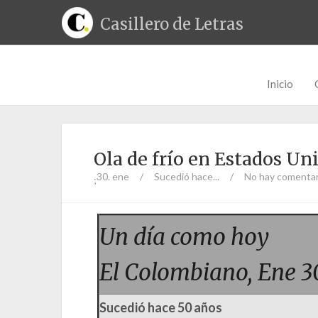
Casillero de Letras
Inicio
Ola de frío en Estados Un
30. ene
/
Sucedió hace...
/
No hay comentar
;
Un día como hoy
El Colombiano, Ene 3
Sucedió hace 50 años