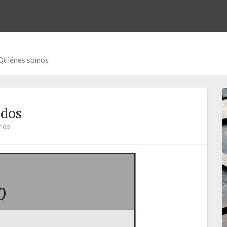
Quiénes somos
idos
ios
0