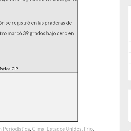
n se registró en las praderas de
tro marcó 39 grados bajo cero en
ística CIP
 Periodística
,
Clima
,
Estados Unidos
,
Frio
,