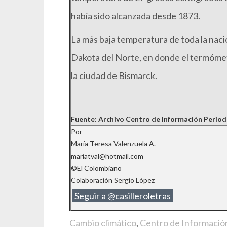
había sido alcanzada desde 1873.
La más baja temperatura de toda la nació
Dakota del Norte, en donde el termóme
la ciudad de Bismarck.
Fuente: Archivo Centro de Información Period
Por
María Teresa Valenzuela A.
mariatval@hotmail.com
©El Colombiano
Colaboración Sergio López
Seguir a @casilleroletras
Cambio climático
,
Centro de Información