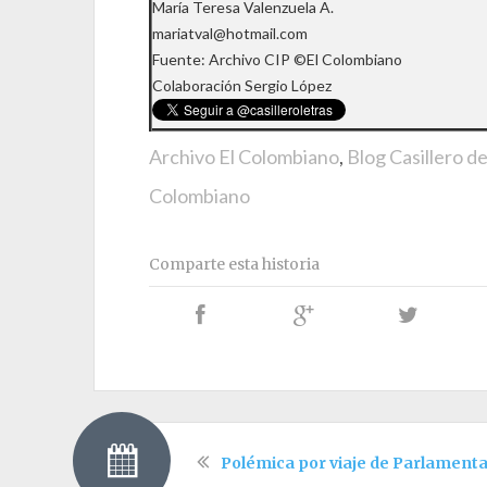
María Teresa Valenzuela A.
mariatval@hotmail.com
Fuente: Archivo CIP ©El Colombiano
Colaboración Sergio López
Archivo El Colombiano
,
Blog Casillero d
Colombiano
Comparte esta historia
Polémica por viaje de Parlament