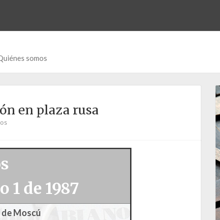
Quiénes somos
ón en plaza rusa
ios
os
o 1 de 1987
a de Moscú