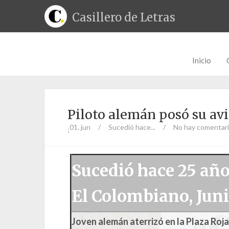
Casillero de Letras
Inicio
Piloto alemán posó su avi
01. jun
/
Sucedió hace...
/
No hay comentar
;
Sucedió hace 25 añ
El Colombiano, Juni
Joven alemán aterrizó en la Plaza Roj