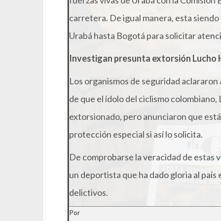
fuerzas vivas de Urabá con la Comisión 
carretera. De igual manera, esta siend
Urabá hasta Bogotá para solicitar atenció
Investigan presunta extorsión Lucho 
Los organismos de seguridad aclararon
de que el ídolo del ciclismo colombiano,
extorsionado, pero anunciaron que está
protección especial si así lo solicita.
De comprobarse la veracidad de estas ve
un deportista que ha dado gloria al país
delictivos.
Por