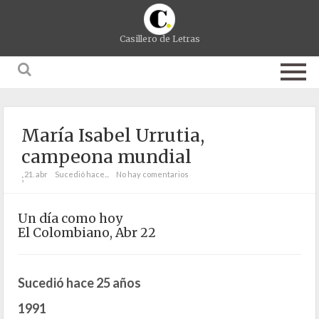
Casillero de Letras
María Isabel Urrutia,
campeona mundial
21. abr
Sucedió hace...
No hay comentarios
;
Un día como hoy
El Colombiano, Abr 22
Sucedió hace 25 años
1991