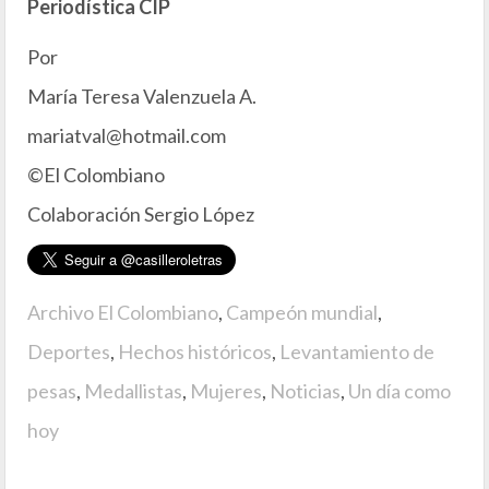
Periodística CIP
Por
María Teresa Valenzuela A.
mariatval@hotmail.com
©El Colombiano
Colaboración Sergio López
Archivo El Colombiano
,
Campeón mundial
,
Deportes
,
Hechos históricos
,
Levantamiento de
pesas
,
Medallistas
,
Mujeres
,
Noticias
,
Un día como
hoy