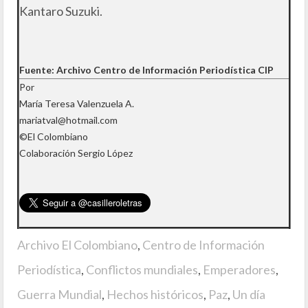
Kantaro Suzuki.
Fuente: Archivo Centro de Información Periodística CIP
Por
María Teresa Valenzuela A.
mariatval@hotmail.com
©El Colombiano
Colaboración Sergio López
Archivo El Colombiano
,
Centro de Información
Periodística
,
Conflictos mundiales
,
Emperadores
,
Guerra Mundial
,
Hechos históricos
,
Paz
,
Un día