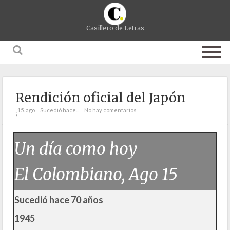
Casillero de Letras
Rendición oficial del Japón
15. ago
Sucedió hace...
No hay comentarios
;
Un día como hoy
El Colombiano, Ago 15
Sucedió hace 70 años
1945