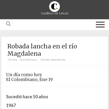
Casillero de Letras
Robada lancha en el río
Magdalena
19. ene
Sucedió hace...
No hay comentarios
;
Un día como hoy
El Colombiano, Ene 19
Sucedió hace 50 años
1967