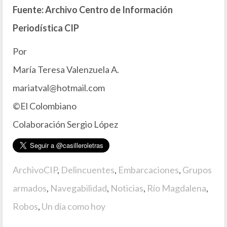
Fuente: Archivo Centro de Información
Periodística CIP
Por
María Teresa Valenzuela A.
mariatval@hotmail.com
©El Colombiano
Colaboración Sergio López
ArchivoCIP
,
Delincuentes
,
Embarcaciones
,
Grupos
armados
,
Navegabilidad
,
Noticias
,
Río Magdalena
,
Robos
,
Un día como hoy