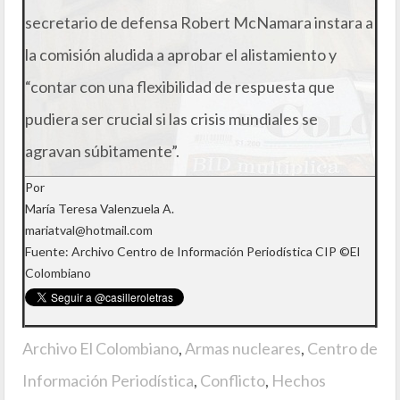
secretario de defensa Robert McNamara instara a
la comisión aludida a aprobar el alistamiento y
“contar con una flexibilidad de respuesta que
pudiera ser crucial si las crisis mundiales se
agravan súbitamente”.
Por
María Teresa Valenzuela A.
mariatval@hotmail.com
Fuente: Archivo Centro de Información Periodística CIP ©El
Colombiano
Archivo El Colombiano
,
Armas nucleares
,
Centro de
Información Periodística
,
Conflicto
,
Hechos