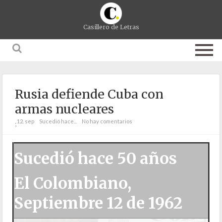
Casillero de Letras
Rusia defiende Cuba con
armas nucleares
12. sep
Sucedió hace...
No hay comentarios
;
Sucedió hace 50 años
El Colombiano,
Septiembre 12 de 1962