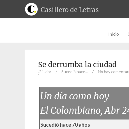
Casillero de Letras
Inicio
Se derrumba la ciudad
24. abr
/
Sucedió hace...
/
No hay comentar
;
Un día como hoy
El Colombiano, Abr 2
Sucedió hace 70 años