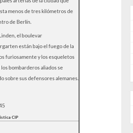
pales arterias de la ciudad que
sta menos de tres kilómetros de
tro de Berlín.
Linden, el boulevar
garten están bajo el fuego de la
dos furiosamente y los esqueletos
 los bombarderos aliados se
o sobre sus defensores alemanes.
45
ística CIP