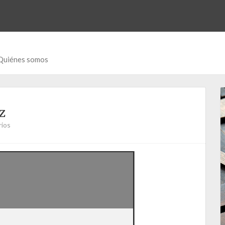
Quiénes somos
z
rios