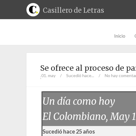
Casillero de Letras
Inicio
Se ofrece al proceso de pa
01. may
/
Sucedió hace...
/
No hay comenta
;
Un día como hoy
El Colombiano, May 1
Sucedió hace 25 años