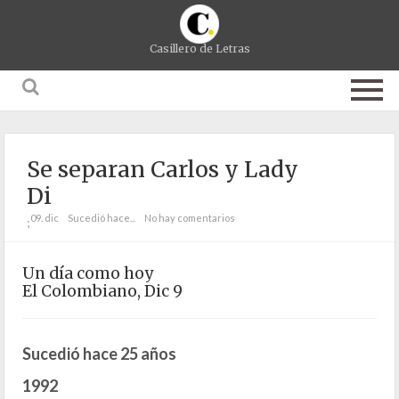
Casillero de Letras
Se separan Carlos y Lady
Di
09. dic
Sucedió hace...
No hay comentarios
;
Un día como hoy
El Colombiano, Dic 9
Sucedió hace 25 años
1992