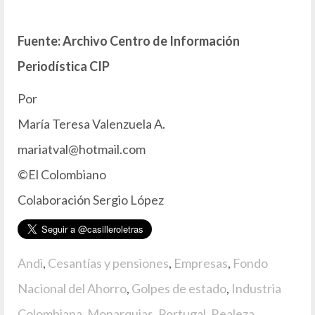
Fuente: Archivo Centro de Información
Periodística CIP
Por
María Teresa Valenzuela A.
mariatval@hotmail.com
©El Colombiano
Colaboración Sergio López
Andi
,
Cesantías y pensiones
,
Empresas
,
Fondo
Nacional del Ahorro
,
Golpes de estado
,
Industria
Colombiana
,
Monarquias
,
Portugal
,
Realeza
,