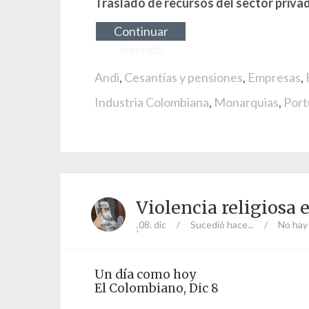
Traslado de recursos del sector priva
Continuar
leyendo
Andi
,
Cesantías y pensiones
,
Empresas
,
Industria Colombiana
,
Monarquias
,
Port
Violencia religios
08. dic
/
Sucedió hace...
/
No hay
;
Un día como hoy
El Colombiano, Dic 8