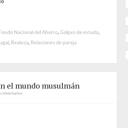
do
Fondo Nacional del Ahorro
,
Golpes de estado
,
ugal
,
Realeza
,
Relaciones de pareja
a en el mundo musulmán
 comentarios