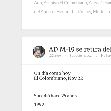
Aeo
,
Archivo El Colombiano
,
Aseo
,
Cesan
del Ahorro
,
Hechos históricos
,
Medellín
AD M-19 se retira de
22. nov
/
Sucedió hace...
/
No ha
;
Un día como hoy
El Colombiano, Nov 22
Sucedió hace 25 años
1992