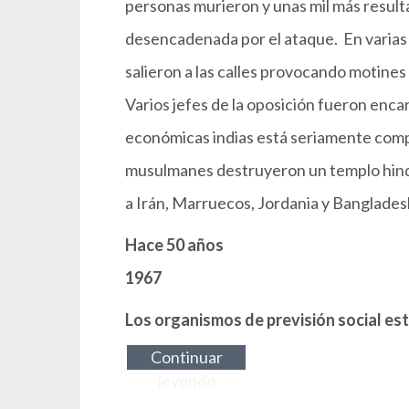
personas murieron y unas mil más resulta
desencadenada por el ataque. En varias
salieron a las calles provocando motines 
Varios jefes de la oposición fueron encar
económicas indias está seriamente comp
musulmanes destruyeron un templo hind
a Irán, Marruecos, Jordania y Banglades
Hace 50 años
1967
Los organismos de previsión social e
Continuar
leyendo