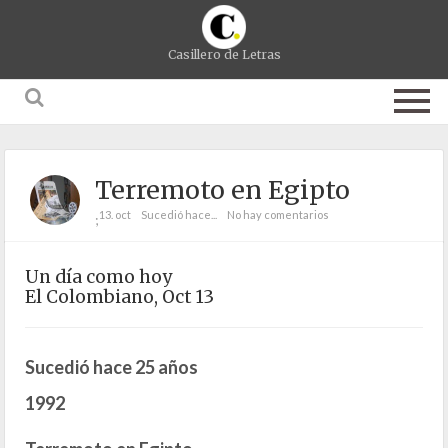
Casillero de Letras
Terremoto en Egipto
13. oct
Sucedió hace...
No hay comentarios
;
Un día como hoy
El Colombiano, Oct 13
Sucedió hace 25 años
1992