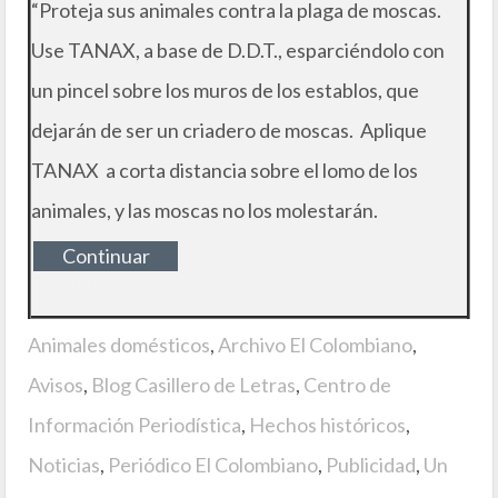
“Proteja sus animales contra la plaga de moscas.
Use TANAX, a base de D.D.T., esparciéndolo con
un pincel sobre los muros de los establos, que
dejarán de ser un criadero de moscas. Aplique
TANAX a corta distancia sobre el lomo de los
animales, y las moscas no los molestarán.
Continuar
leyendo
Animales domésticos
,
Archivo El Colombiano
,
Avisos
,
Blog Casillero de Letras
,
Centro de
Información Periodística
,
Hechos históricos
,
Noticias
,
Periódico El Colombiano
,
Publicidad
,
Un