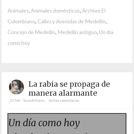
Animales
,
Animales domésticos
,
Archivo El
Colombiano
,
Calles y Avenidas de Medellín
,
Concejo de Medellín
,
Medellín antiguo
,
Un día
como hoy
La rabia se propaga de
manera alarmante
27. feb
Sucedió hace...
No hay comentarios
;
Un día como hoy