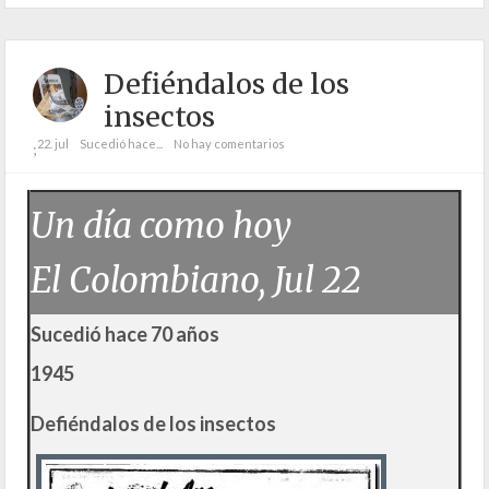
Defiéndalos de los
insectos
22. jul
Sucedió hace...
No hay comentarios
;
Un día como hoy
El Colombiano, Jul 22
Sucedió hace 70 años
1945
Defiéndalos de los insectos