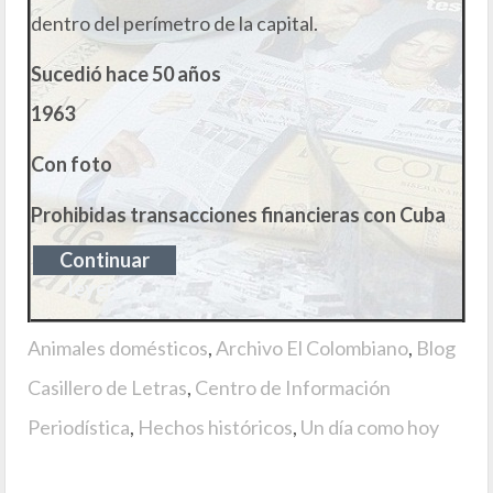
dentro del perímetro de la capital.
Sucedió hace 50 años
1963
Con foto
Prohibidas transacciones financieras con Cuba
Continuar
leyendo
Animales domésticos
,
Archivo El Colombiano
,
Blog
Casillero de Letras
,
Centro de Información
Periodística
,
Hechos históricos
,
Un día como hoy