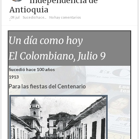
Independencia de
Antioquia
09. jul
Sucedió hace...
No hay comentarios
;
Un día como hoy
El Colombiano, Julio 9
Sucedió hace 100 años
1913
Para las fiestas del Centenario