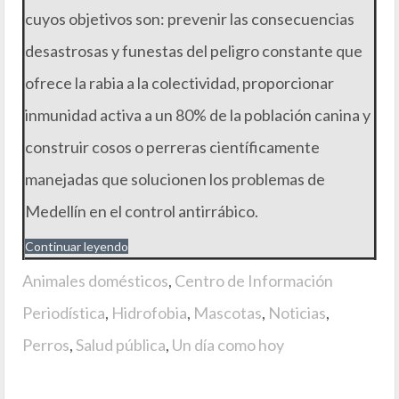
cuyos objetivos son: prevenir las consecuencias
desastrosas y funestas del peligro constante que
ofrece la rabia a la colectividad, proporcionar
inmunidad activa a un 80% de la población canina y
construir cosos o perreras científicamente
manejadas que solucionen los problemas de
Medellín en el control antirrábico.
Continuar leyendo
Animales domésticos
,
Centro de Información
Periodística
,
Hidrofobia
,
Mascotas
,
Noticias
,
Perros
,
Salud pública
,
Un día como hoy