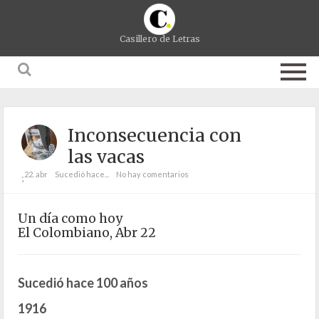
Casillero de Letras
Inconsecuencia con
las vacas
22. abr
Sucedió hace...
No hay comentarios
;
Un día como hoy
El Colombiano, Abr 22
Sucedió hace 100 años
1916