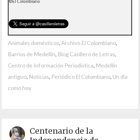
©El Colombiano
Animales domésticos
,
Archivo El Colombiano
,
Barrios de Medellín
,
Blog Casillero de Letras
,
Centro de Información Periodística
,
Medellín
antiguo
,
Noticias
,
Periódico El Colombiano
,
Un día
como hoy
Centenario de la