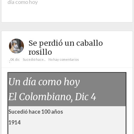
día como hoy
Se perdió un caballo
rosillo
04. dic
Sucedió hace...
No hay comentarios
;
Un día como hoy
El Colombiano, Dic 4
Sucedió hace 100 años
1914