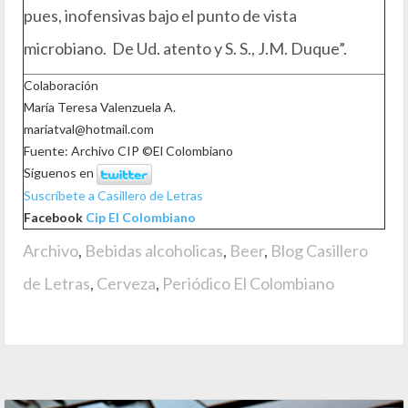
pues, inofensivas bajo el punto de vista
microbiano. De Ud. atento y S. S., J.M. Duque”.
Colaboración
María Teresa Valenzuela A.
mariatval@hotmail.com
Fuente: Archivo CIP ©El Colombiano
Síguenos en
Suscríbete a Casillero de Letras
Facebook
Cip El Colombiano
Archivo
,
Bebidas alcoholicas
,
Beer
,
Blog Casillero
de Letras
,
Cerveza
,
Periódico El Colombiano