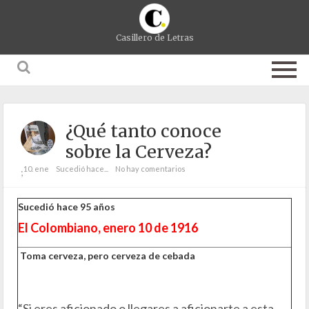
Casillero de Letras
¿Qué tanto conoce
sobre la Cerveza?
10. ene
Sucedió hace...
No hay comentarios
;
Sucedió hace 95 años
El Colombiano, enero 10 de 1916
Toma cerveza, pero cerveza de cebada
“Si eres aficionado o llegares a aficionarte a esta