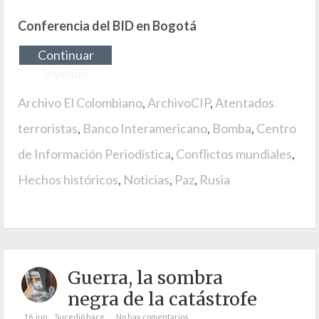
Conferencia del BID en Bogotá
Continuar
leyendo
Archivo El Colombiano
,
ArchivoCIP
,
Atentados
terroristas
,
Banco Interamericano
,
Bomba
,
Centro
de Información Periodística
,
Conflictos mundiales
,
Hechos históricos
,
Noticias
,
Paz
,
Rusia
Guerra, la sombra
negra de la catástrofe
16. jun
Sucedió hace...
No hay comentarios