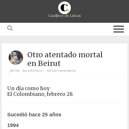
Casillero de Letras
Otro atentado mortal
en Beirut
28. feb
Sucedió hace...
No hay comentarios
;
Un día como hoy
El Colombiano, febrero 28
Sucedió hace 25 años
1994