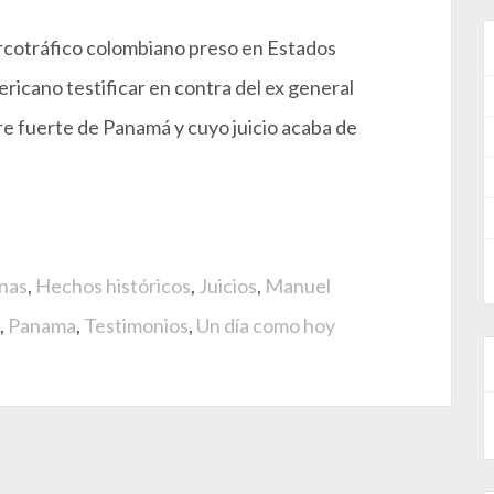
narcotráfico colombiano preso en Estados
ricano testificar en contra del ex general
 fuerte de Panamá y cuyo juicio acaba de
nas
,
Hechos históricos
,
Juicios
,
Manuel
,
Panama
,
Testimonios
,
Un día como hoy