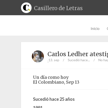
Casillero de Letras
Inicio
Carlos Ledher atest
13. sep
/
Sucedió hace...
/
No ha
;
Un día como hoy
El Colombiano, Sep 13
Sucedió h
ace 25 años
1991