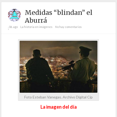
Medidas “blindan” el
Aburrá
06. ago
La historia en imágenes
No hay comentarios
;
Foto Esteban Vanegas. Archivo Digital Cip
La imagen del día