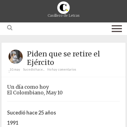
Casillero de Letras
Piden que se retire el
Ejército
10. may
Sucedió hace...
No hay comentarios
;
Un día como hoy
El Colombiano, May 10
Sucedió hace 25 años
1991