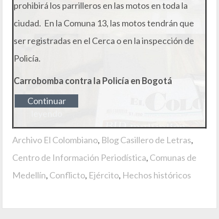
prohibirá los parrilleros en las motos en toda la
ciudad. En la Comuna 13, las motos tendrán que
ser registradas en el Cerca o en la inspección de
Policía.
Carrobomba contra la Policía en Bogotá
Continuar
leyendo
Archivo El Colombiano
,
Blog Casillero de Letras
,
Centro de Información Periodística
,
Comunas de
Medellín
,
Conflicto
,
Ejército
,
Hechos históricos