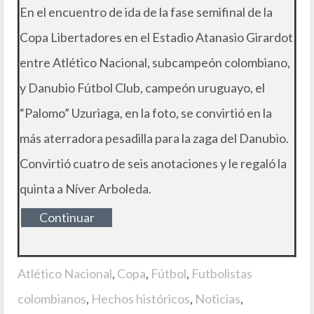
En el encuentro de ida de la fase semifinal de la
Copa Libertadores en el Estadio Atanasio Girardot
entre Atlético Nacional, subcampeón colombiano,
y Danubio Fútbol Club, campeón uruguayo, el
“Palomo” Uzuriaga, en la foto, se convirtió en la
más aterradora pesadilla para la zaga del Danubio.
Convirtió cuatro de seis anotaciones y le regaló la
quinta a Níver Arboleda.
Continuar
leyendo
Atlético Nacional
,
Copa
,
Fútbol
,
Futbolistas
colombianos
,
Hechos históricos
,
Noticias
,