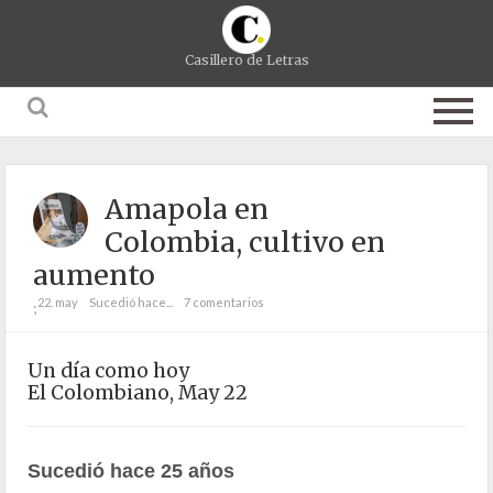
Casillero de Letras
Amapola en
Colombia, cultivo en
aumento
22. may
Sucedió hace...
7 comentarios
;
Un día como hoy
El Colombiano, May 22
Sucedió hace 25 años