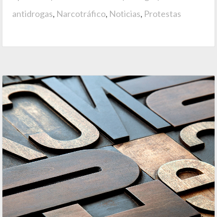
antidrogas
,
Narcotráfico
,
Noticias
,
Protestas