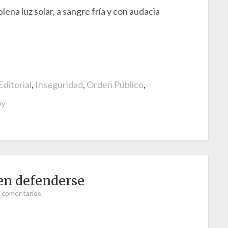
na luz solar, a sangre fría y con audacia
Editorial
,
Inseguridad
,
Orden Público
,
oy
en defenderse
 comentarios