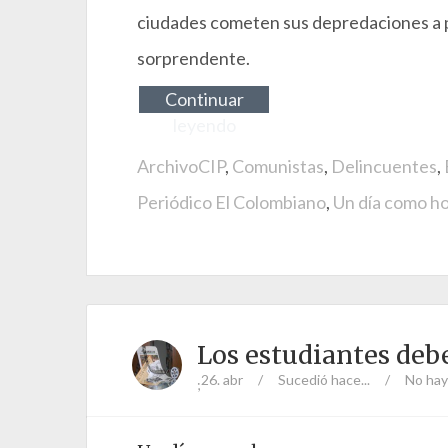
ciudades cometen sus depredaciones a ple
sorprendente.
Continuar
leyendo
ArchivoCIP
,
Comunistas
,
Delincuentes
,
Periódico El Colombiano
,
Un día como h
Los estudiantes deb
26. abr
/
Sucedió hace...
/
No hay
;