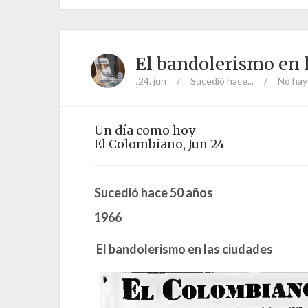
El bandolerismo en 
24. jun
/
Sucedió hace...
/
No hay
;
Un día como hoy
El Colombiano, Jun 24
Sucedió hace 50 años
1966
El bandolerismo en las ciudades