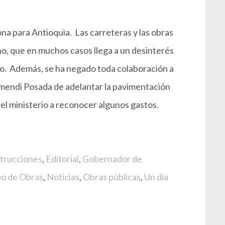
ona para Antioquia. Las carreteras y las obras
o, que en muchos casos llega a un desinterés
to. Además, se ha negado toda colaboración a
izmendi Posada de adelantar la pavimentación
el ministerio a reconocer algunos gastos.
trucciones
,
Editorial
,
Gobernador de
io de Obras
,
Noticias
,
Obras públicas
,
Un día