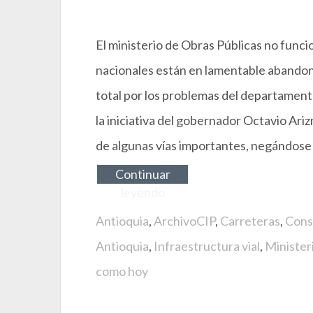
El ministerio de Obras Públicas no funci
nacionales están en lamentable abandon
total por los problemas del departamen
la iniciativa del gobernador Octavio Ar
de algunas vías importantes, negándose 
Continuar
leyendo
Antioquia
,
ArchivoCIP
,
Carreteras
,
Cons
Antioquia
,
Infraestructura vial
,
Minister
como hoy