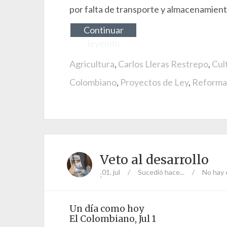
por falta de transporte y almacenamient
Continuar
leyendo
Agricultura
,
Carlos Lleras Restrepo
,
Cul
Colombiano
,
Proyectos de Ley
,
Reforma 
Veto al desarrollo
01. jul
/
Sucedió hace...
/
No hay 
;
Un día como hoy
El Colombiano, Jul 1