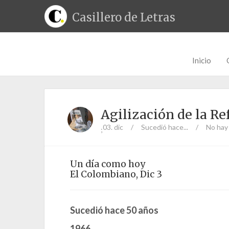
Casillero de Letras
Inicio
Agilización de la R
03. dic
/
Sucedió hace...
/
No hay
;
Un día como hoy
El Colombiano, Dic 3
Sucedió hace 50 años
1966