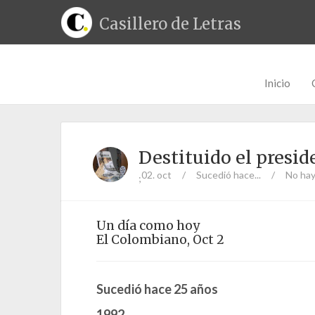
Casillero de Letras
Inicio
Destituido el presid
02. oct
/
Sucedió hace...
/
No hay
;
Un día como hoy
El Colombiano, Oct 2
Sucedió hace 25 años
1992