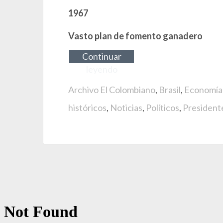
1967
Vasto plan de fomento ganadero
Continuar
leyendo
Archivo El Colombiano
,
Brasil
,
Economía
históricos
,
Noticias
,
Políticos
,
President