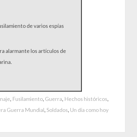
silamiento de varios espías
a alarmante los artículos de
arina.
naje
,
Fusilamiento
,
Guerra
,
Hechos históricos
,
ra Guerra Mundial
,
Soldados
,
Un día como hoy