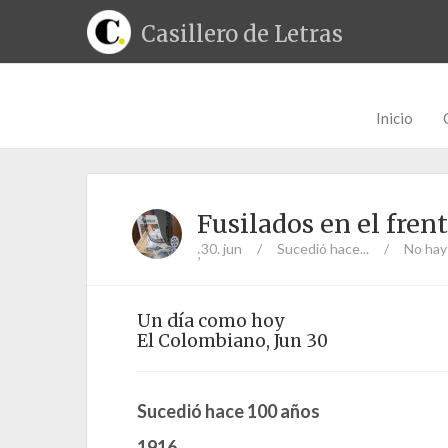
Casillero de Letras
Inicio
Fusilados en el frent
30. jun
/
Sucedió hace...
/
No hay
;
Un día como hoy
El Colombiano, Jun 30
Sucedió hace 100 años
1916