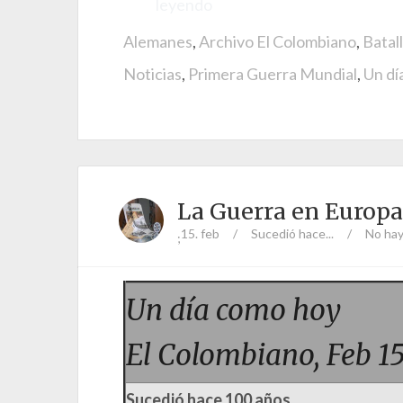
leyendo
Alemanes
,
Archivo El Colombiano
,
Batal
Noticias
,
Primera Guerra Mundial
,
Un dí
La Guerra en Europa
15. feb
/
Sucedió hace...
/
No hay
;
Un día como hoy
El Colombiano, Feb 1
Sucedió hace 100 años