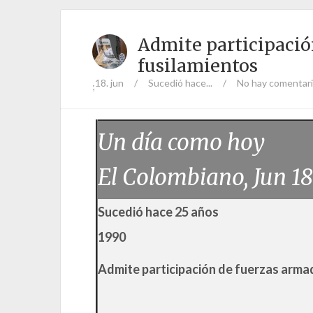
Admite participació
fusilamientos
18. jun
/
Sucedió hace...
/
No hay comentar
;
Un día como hoy
El Colombiano, Jun 18
Sucedió hace 25 años
1990
Admite participación de fuerzas arma