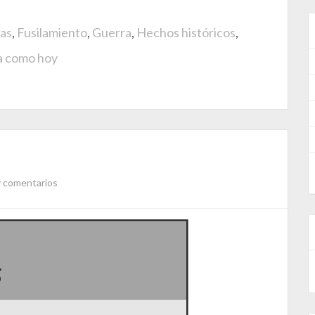
las
,
Fusilamiento
,
Guerra
,
Hechos históricos
,
a como hoy
 comentarios
5