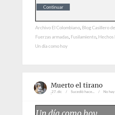
Continuar
leyendo
Archivo El Colombiano
,
Blog Casillero d
Fuerzas armadas
,
Fusilamiento
,
Hechos 
Un día como hoy
Muerto el tirano
27. dic
/
Sucedió hace...
/
No hay
;
Un día como hoy