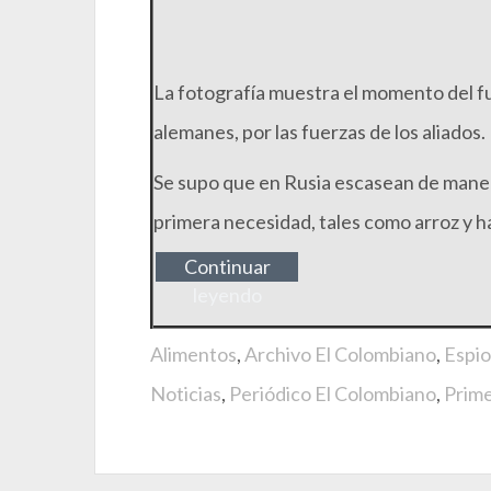
La fotografía muestra el momento del fu
alemanes, por las fuerzas de los aliados.
Se supo que en Rusia escasean de maner
primera necesidad, tales como arroz y h
Continuar
leyendo
Alimentos
,
Archivo El Colombiano
,
Espio
Noticias
,
Periódico El Colombiano
,
Prime