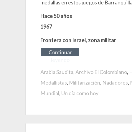
medallas en estos juegos de Barranquilla
Hace 50 años
1967
Frontera con Israel, zona militar
Continuar
leyendo
Arabia Saudita
,
Archivo El Colombiano
,
H
Medallistas
,
Militarización
,
Nadadores
,
Mundial
,
Un día como hoy