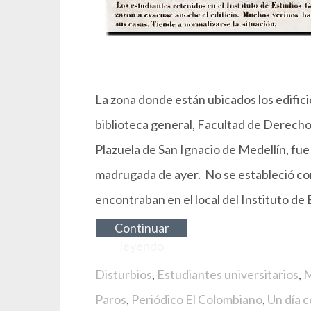
La zona donde están ubicados los edifici
biblioteca general, Facultad de Derecho 
Plazuela de San Ignacio de Medellín, fue 
madrugada de ayer. No se estableció co
encontraban en el local del Instituto d
Continuar
leyendo
Disturbios
,
Estudiantes universitarios
,
M
Paros
,
Periódico El Colombiano
,
Un día 