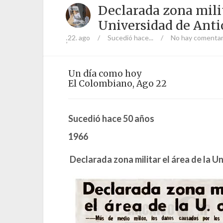
Declarada zona milit
Universidad de Anti
22. ago
/
Sucedió hace...
/
No hay comentar
;
Un día como hoy
El Colombiano, Ago 22
Sucedió hace 50 años
1966
Declarada zona militar el área de la U