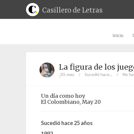
Casillero de Letras
Inicio
La figura de los jue
20. may
/
Sucedió hace...
/
No ha
;
Un día como hoy
El Colombiano, May 20
Sucedió hace 25 años
1992