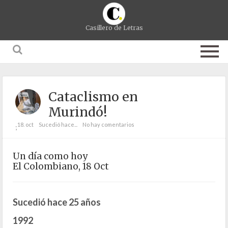
Casillero de Letras
Cataclismo en
Murindó!
18. oct
Sucedió hace...
No hay comentarios
;
Un día como hoy
El Colombiano, 18 Oct
Sucedió hace 25 años
1992