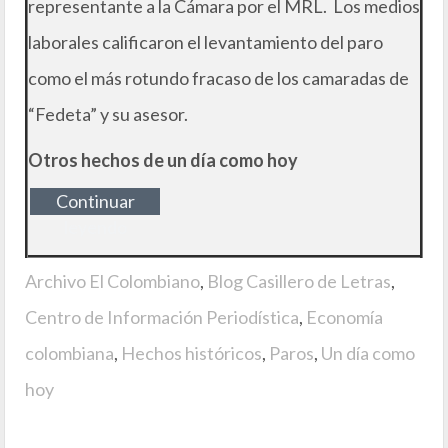
representante a la Cámara por el MRL. Los medios
laborales calificaron el levantamiento del paro
como el más rotundo fracaso de los camaradas de
“Fedeta” y su asesor.
Otros hechos de un día como hoy
Continuar
leyendo
Archivo El Colombiano
,
Blog Casillero de Letras
,
Centro de Información Periodística
,
Economía
colombiana
,
Hechos históricos
,
Paros
,
Un día como
hoy