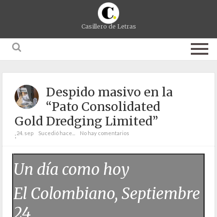
Casillero de Letras
Despido masivo en la
“Pato Consolidated
Gold Dredging Limited”
24. sep
Sucedió hace...
No hay comentarios
;
Un día como hoy
El Colombiano, Septiembre
24