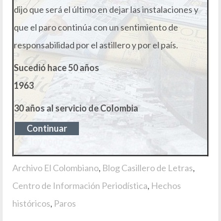
dijo que será el último en dejar las instalaciones y
que el paro continúa con un sentimiento de
responsabilidad por el astillero y por el país.
Sucedió hace 50 años
1963
30 años al servicio de Colombia
Continuar
leyendo
Archivo El Colombiano
,
Blog Casillero de Letras
,
Centro de Información Periodística
,
Hechos
históricos
,
Paros