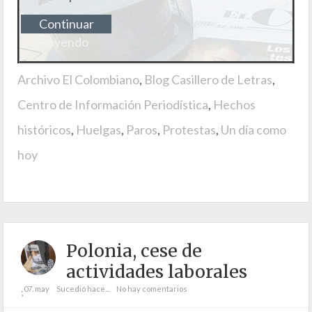
Continuar
leyendo
Archivo El Colombiano
,
Blog Casillero de Letras
,
Centro de Información Periodística
,
Hechos
históricos
,
Huelgas
,
Paros
,
Protestas
,
Un día como
hoy
Polonia, cese de
actividades laborales
07. may
Sucedió hace...
No hay comentarios
;