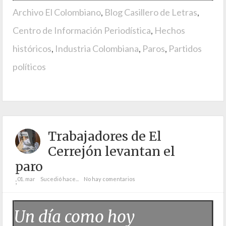
Archivo El Colombiano
,
Blog Casillero de Letras
,
Centro de Información Periodística
,
Hechos
históricos
,
Industria Colombiana
,
Paros
,
Partidos
políticos
Trabajadores de El
Cerrejón levantan el
paro
01. mar
Sucedió hace...
No hay comentarios
;
Un día como hoy