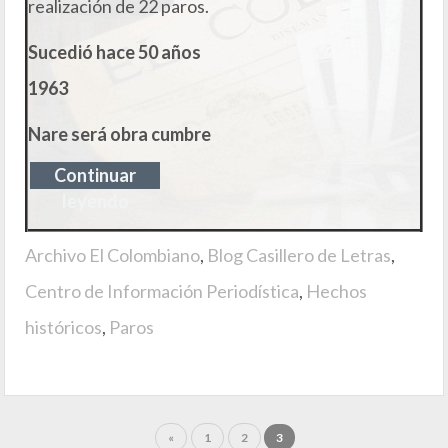
realización de 22 paros.
Sucedió hace 50 años
1963
Nare será obra cumbre
Continuar
leyendo
Archivo El Colombiano
,
Blog Casillero de Letras
,
Centro de Información Periodística
,
Hechos
históricos
,
Paros
«
1
2
3