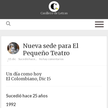
Casillero de Letras
Nueva sede para El
Pequeño Teatro
15. dic
Sucedió hace...
No hay comentarios
;
Un día como hoy
El Colombiano, Dic 15
Sucedió hace 25 años
1992