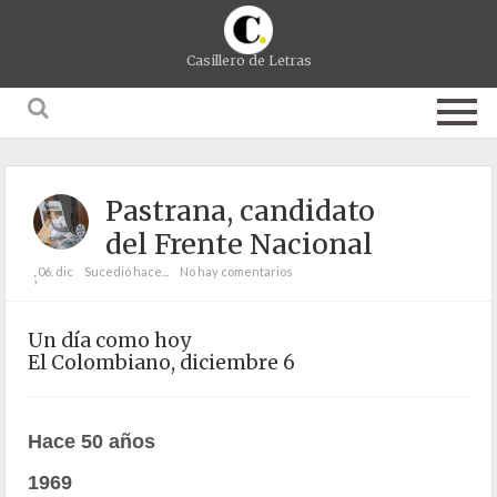
Casillero de Letras
Pastrana, candidato
del Frente Nacional
06. dic
Sucedió hace...
No hay comentarios
;
Un día como hoy
El Colombiano, diciembre 6
Hace 50 años
1969