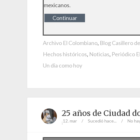
mexicanos.
Continuar
leyendo
Archivo El Colombiano
,
Blog Casillero d
Hechos históricos
,
Noticias
,
Periódico E
Un día como hoy
25 años de Ciudad d
12. mar
/
Sucedió hace...
/
No ha
;