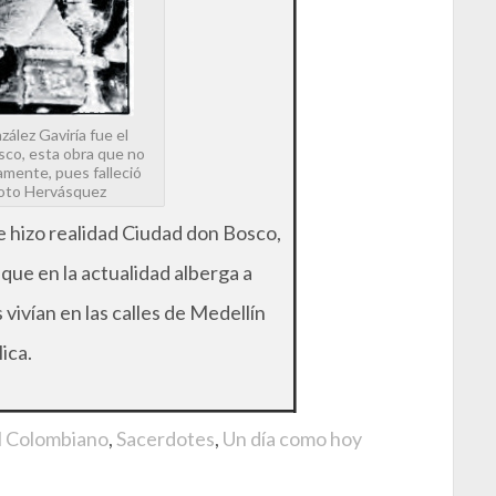
ález Gaviría fue el
co, esta obra que no
amente, pues falleció
Foto Hervásquez
e hizo realidad Ciudad don Bosco,
que en la actualidad alberga a
vivían en las calles de Medellín
ica.
l Colombiano
,
Sacerdotes
,
Un día como hoy