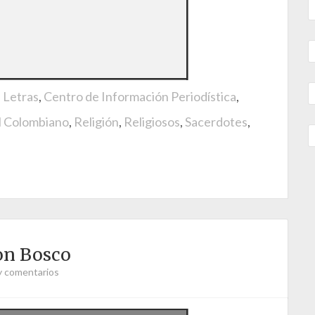
e Letras
,
Centro de Información Periodística
,
l Colombiano
,
Religión
,
Religiosos
,
Sacerdotes
,
on Bosco
y comentarios