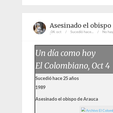
Asesinado el obispo
04. oct
/
Sucedió hace...
/
No hay
;
Un día como hoy
El Colombiano, Oct 4
Sucedió hace 25 años
1989
Asesinado el obispo de Arauca