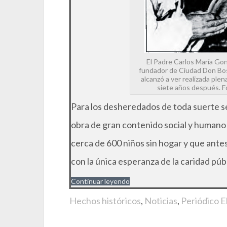
El Padre Carlos María Gonz
fundador de Ciudad Don Bos
alcanzó a ver realizada plen
siete años después. 
Para los desheredados de toda suerte s
obra de gran contenido social y humano 
cerca de 600 niños sin hogar y que antes 
con la única esperanza de la caridad públ
Continuar leyendo
Hechos históricos
,
Noticias
,
Periódico E