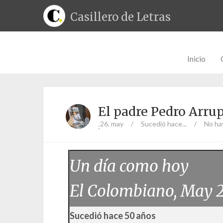
Casillero de Letras
Inicio
El padre Pedro Arru
26. may
/
Sucedió hace...
/
No ha
;
Un día como hoy
El Colombiano, May 
Sucedió hace 50 años