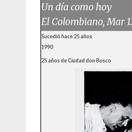
Un día como hoy
El Colombiano, Mar 1
Sucedió hace 25 años
1990
25 años de Ciudad don Bosco