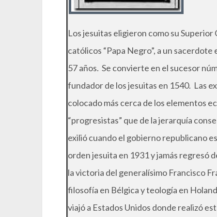
Los jesuitas eligieron como su Superior 
católicos “Papa Negro”, a un sacerdote 
57 años. Se convierte en el sucesor núm
fundador de los jesuitas en 1540. Las e
colocado más cerca de los elementos ec
“progresistas” que de la jerarquía cons
exilió cuando el gobierno republicano esp
orden jesuita en 1931 y jamás regresó de
la victoria del generalísimo Francisco F
filosofía en Bélgica y teología en Holan
viajó a Estados Unidos donde realizó es