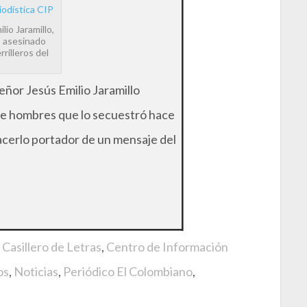
io Jaramillo,
, asesinado
rilleros del
eñor Jesús Emilio Jaramillo
de hombres que lo secuestró hace
acerlo portador de un mensaje del
 Casillero de Letras
,
Centro de Información
os
,
Noticias
,
Periódico El Colombiano
,