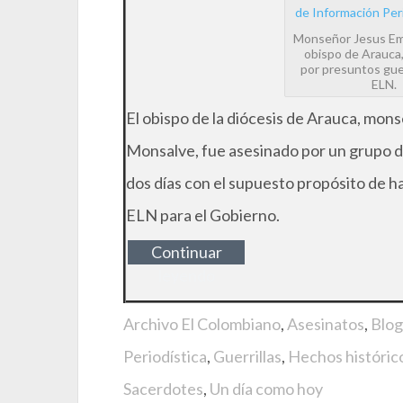
Monseñor Jesus Emil
obispo de Arauca
por presuntos guer
ELN.
El obispo de la diócesis de Arauca, mons
Monsalve, fue asesinado por un grupo 
dos días con el supuesto propósito de h
ELN para el Gobierno.
Continuar
leyendo
Archivo El Colombiano
,
Asesinatos
,
Blog
Periodística
,
Guerrillas
,
Hechos históric
Sacerdotes
,
Un día como hoy