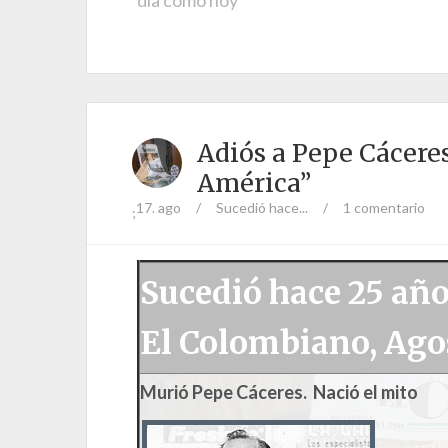
día como hoy
Adiós a Pepe Cáceres
América”
17. ago
/
Sucedió hace...
/
1 comentario
;
Sucedió hace 25 añ
El Colombiano, Agos
Murió Pepe Cáceres. Nació el mito