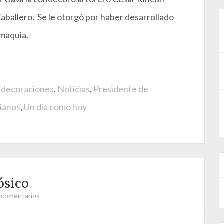
aballero. Se le otorgó por haber desarrollado
omaquia.
decoraciones
,
Noticias
,
Presidente de
ianos
,
Un día como hoy
ósico
 comentarios