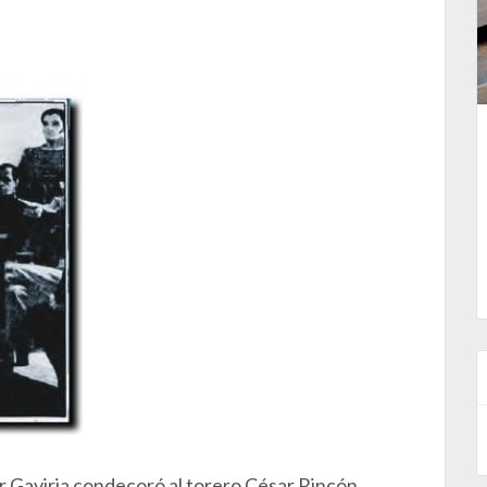
ar Gaviria condecoró al torero César Rincón