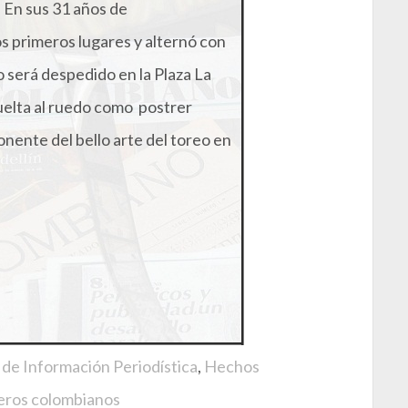
 En sus 31 años de
s primeros lugares y alternó con
o será despedido en la Plaza La
uelta al ruedo como postrer
nente del bello arte del toreo en
de Información Periodística
,
Hechos
eros colombianos