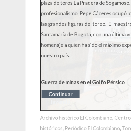
plaza de toros La Pradera de Sogamoso.
profesionalismo, Pepe Cáceres ocupó lo
las grandes figuras del toreo. El maestr
Santamaría de Bogotá, con una última v
homenaje a quien ha sido el máximo expo
nuestro país.
Guerra de minas en el Golfo Pérsico
Continuar
leyendo
Archivo histórico El Colombiano
,
Centro 
históricos
,
Periódico El Colombiano
,
Tor