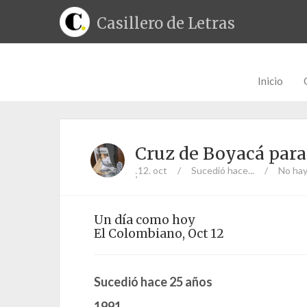
Casillero de Letras
Inicio
Cruz de Boyacá para
12. oct
/
Sucedió hace...
/
No hay
;
Un día como hoy
El Colombiano, Oct 12
Sucedió hace 25 años
1991