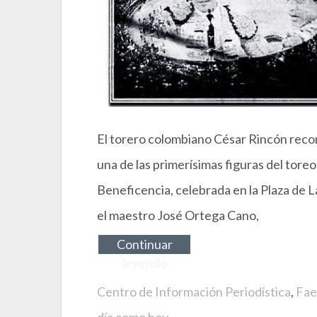
El torero colombiano César Rincón recon
una de las primerísimas figuras del toreo
Beneficencia, celebrada en la Plaza de 
el maestro José Ortega Cano,
Continuar
leyendo
Centro de Información Periodística
,
Fae