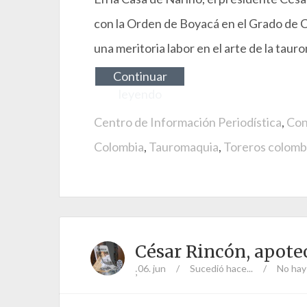
con la Orden de Boyacá en el Grado de C
una meritoria labor en el arte de la taur
Continuar
leyendo
Centro de Información Periodística
,
Con
Colombia
,
Tauromaquia
,
Toreros colomb
César Rincón, apote
06. jun
/
Sucedió hace...
/
No hay
;