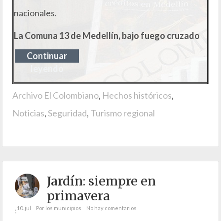
nacionales.
La Comuna 13 de Medellín, bajo fuego cruzado
Continuar
leyendo
Archivo El Colombiano
,
Hechos históricos
,
Noticias
,
Seguridad
,
Turismo regional
Jardín: siempre en
primavera
10. jul
Por los municipios
No hay comentarios
;