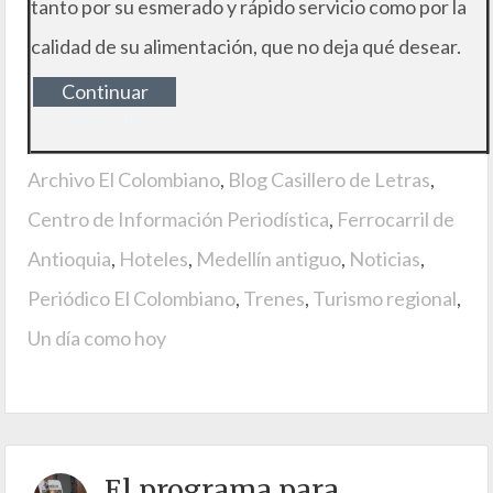
tanto por su esmerado y rápido servicio como por la
calidad de su alimentación, que no deja qué desear.
Continuar
leyendo
Archivo El Colombiano
,
Blog Casillero de Letras
,
Centro de Información Periodística
,
Ferrocarril de
Antioquia
,
Hoteles
,
Medellín antiguo
,
Noticias
,
Periódico El Colombiano
,
Trenes
,
Turismo regional
,
Un día como hoy
El programa para