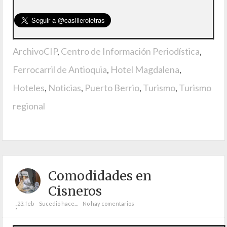
ArchivoCIP
,
Centro de Información Periodística
,
Ferrocarril de Antioquia
,
Hotel Magdalena
,
Hoteles
,
Noticias
,
Puerto Berrio
,
Turismo
,
Turismo
regional
Comodidades en
Cisneros
23. feb
Sucedió hace...
No hay comentarios
;