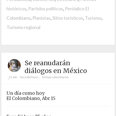
históricos
,
Partidos políticos
,
Periódico El
Colombiano
,
Pianistas
,
Sitios turisticos
,
Turismo
,
Turismo regional
Se reanudarán
diálogos en México
15. abr
Sucedió hace...
No hay comentarios
;
Un día como hoy
El Colombiano, Abr 15