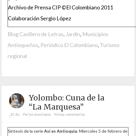
Archivo de Prensa CIP ©El Colombiano 2011
Colaboración Sergio López
Blog Casillero de Letras
,
Jardín
,
Municipios
Antioqueños
,
Periódico El Colombiano
,
Turismo
regional
Yolombo: Cuna de la
“La Marquesa”
25. dic
Por los municipios
No hay comentarios
;
Síntesis de la serie
Así es Antioquia
. Miercoles 5 de febrero de