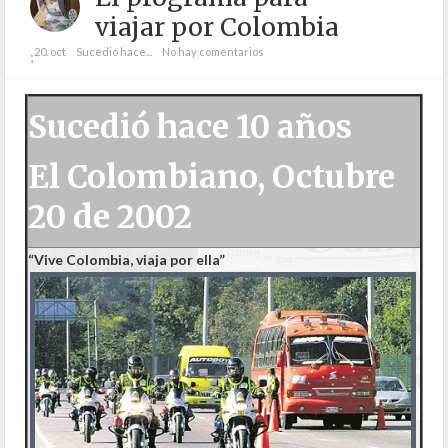
viajar por Colombia
20. oct
Sucedió hace...
No hay comentarios
;
Sucedió hace 10 años
El Colombiano, Octubre
20 de 2002
“Vive Colombia, viaja por ella”