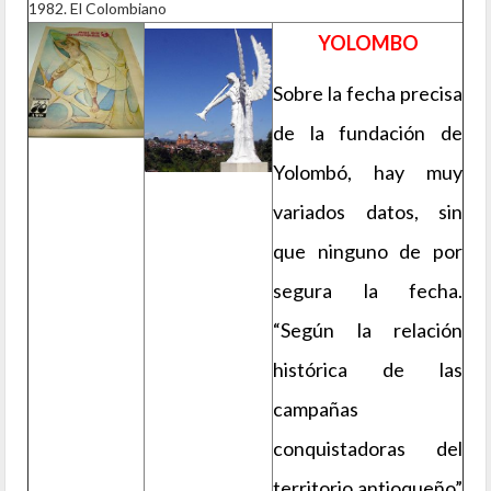
1982. El Colombiano
YOLOMBO
Sobre la fecha precisa
de la fundación de
Yolombó, hay muy
variados datos, sin
que ninguno de por
segura la fecha.
“Según la relación
histórica de las
campañas
conquistadoras del
territorio antioqueño”