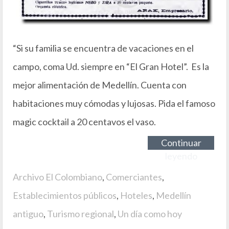
“Si su familia se encuentra de vacaciones en el
campo, coma Ud. siempre en “El Gran Hotel”. Es la
mejor alimentación de Medellín. Cuenta con
habitaciones muy cómodas y lujosas. Pida el famoso
magic cocktail a 20 centavos el vaso.
Continuar
leyendo
Archivo El Colombiano
,
Comerciantes
,
Establecimientos públicos
,
Hoteles
,
Medellín
antiguo
,
Turismo regional
,
Un día como hoy