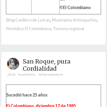
©El Colombiano
Blog Casillero de Letras
,
Municipios Antioqueños
,
Periódico El Colombiano
,
Turismo regional
San Roque, pura
Cordialidad
18. dic
Sucedió hace...
No hay comentarios
;
Sucedió hace 25 años
El Colombiano, diciembre 17 de 1985