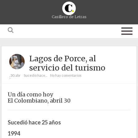
Casillero de Letras
Lagos de Porce, al
servicio del turismo
30. abr
Sucedió hace...
No hay comentarios
;
Un día como hoy
El Colombiano, abril 30
Sucedió hace 25 años
1994