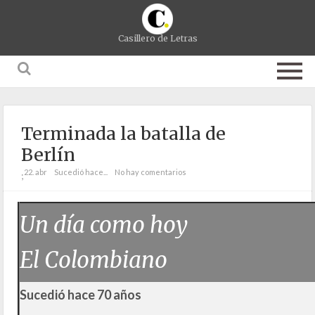
Casillero de Letras
Terminada la batalla de
Berlín
22. abr
Sucedió hace...
No hay comentarios
;
Un día como hoy
El Colombiano
Sucedió hace 70 años