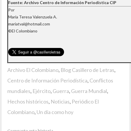
Fuente: Archivo Centro de Información Periodística CIP
Por
María Teresa Valenzuela A.
mariatval@hotmail.com
©El Colombiano
Archivo El Colombiano
,
Blog Casillero de Letras
,
Centro de Información Periodística
,
Conflictos
mundiales
,
Ejército
,
Guerra
,
Guerra Mundial
,
Hechos históricos
,
Noticias
,
Periódico El
Colombiano
,
Un día como hoy