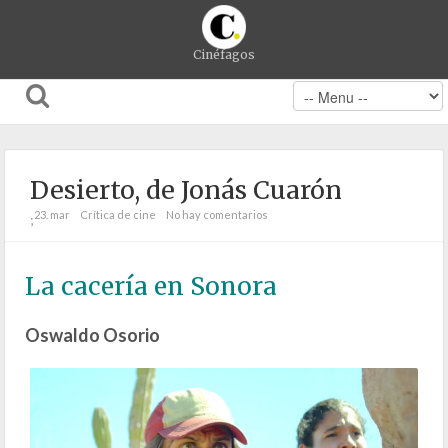
Cinéfagos
Desierto, de Jonás Cuarón
23. mar
Crítica de cine
No hay comentarios
;
La cacería en Sonora
Oswaldo Osorio