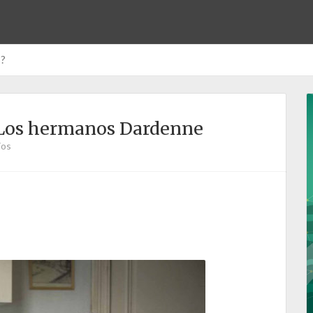
s?
e Los hermanos Dardenne
ios