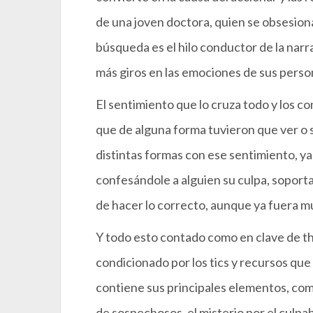
de una joven doctora, quien se obsesiona 
búsqueda es el hilo conductor de la nar
más giros en las emociones de sus pers
El sentimiento que lo cruza todo y los co
que de alguna forma tuvieron que ver o s
distintas formas con ese sentimiento, y
confesándole a alguien su culpa, sopor
de hacer lo correcto, aunque ya fuera m
Y todo esto contado como en clave de thr
condicionado por los tics y recursos que
contiene sus principales elementos, como
de sospechosos, el misterio por el culpa