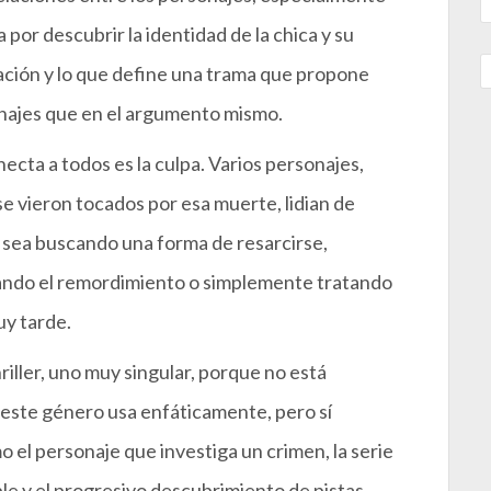
por descubrir la identidad de la chica y su
ración y lo que define una trama que propone
onajes que en el argumento mismo.
necta a todos es la culpa. Varios personajes,
e vieron tocados por esa muerte, lidian de
a sea buscando una forma de resarcirse,
tando el remordimiento o simplemente tratando
uy tarde.
iller, uno muy singular, porque no está
 este género usa enfáticamente, pero sí
 el personaje que investiga un crimen, la serie
ble y el progresivo descubrimiento de pistas