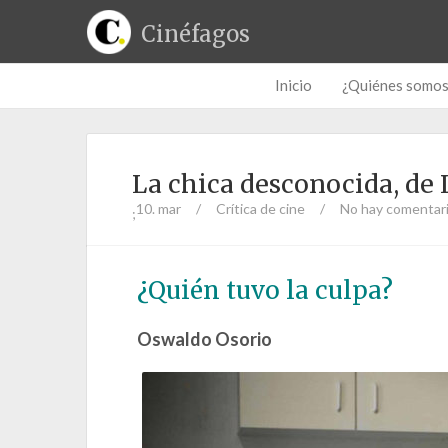
Cinéfagos
Inicio
¿Quiénes somo
La chica desconocida, d
10. mar
/
Crítica de cine
/
No hay comentar
;
¿Quién tuvo la culpa?
Oswaldo Osorio