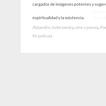
cargados de imágenes potentes y suger
Contin
espiritualidad y la existencia.
leyen
Alejandro Jodorowsky
,
cine y poesía
,
Poe
fin película