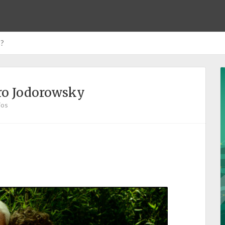
s?
dro Jodorowsky
ios