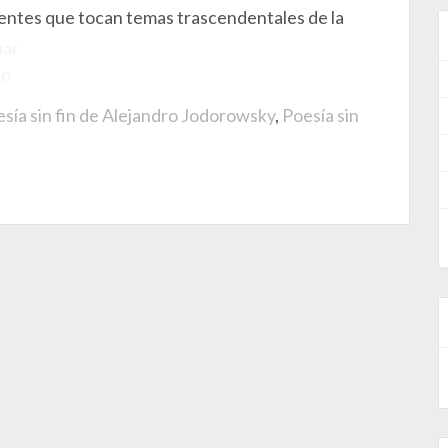
entes que tocan temas trascendentales de la
uar
do
sía sin fin de Alejandro Jodorowsky
,
Poesía sin