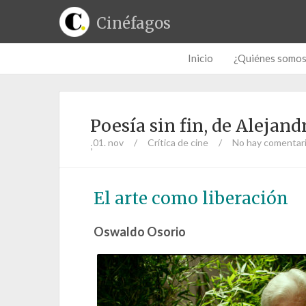
Cinéfagos
Inicio
¿Quiénes somo
Poesía sin fin, de Alejan
01. nov
/
Crítica de cine
/
No hay comentar
;
El arte como liberación
Oswaldo Osorio