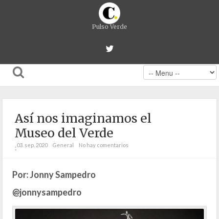
Pulso Verde
Así nos imaginamos el
Museo del Verde
03. sep. 2020
General
No hay comentarios
;
Por: Jonny Sampedro
@jonnysampedro