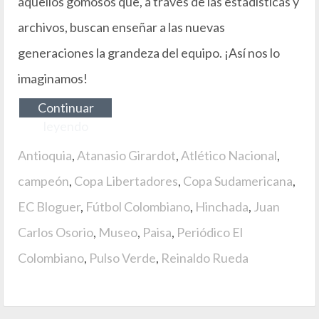
aquellos gomosos que, a través de las estadísticas y
archivos, buscan enseñar a las nuevas
generaciones la grandeza del equipo. ¡Así nos lo
imaginamos!
Continuar
leyendo
Antioquia
,
Atanasio Girardot
,
Atlético Nacional
,
campeón
,
Copa Libertadores
,
Copa Sudamericana
,
EC Bloguer
,
Fútbol Colombiano
,
Hinchada
,
Juan
Carlos Osorio
,
Museo
,
Paisa
,
Periódico El
Colombiano
,
Pulso Verde
,
Reinaldo Rueda