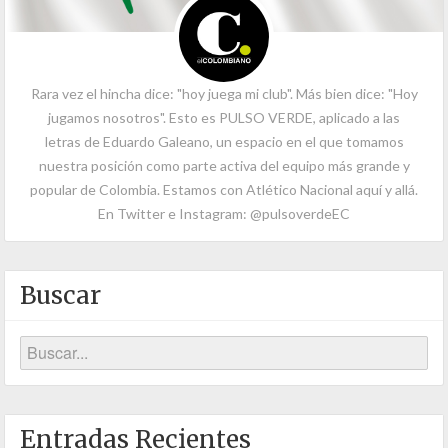
Rara vez el hincha dice: "hoy juega mi club". Más bien dice: "Hoy
jugamos nosotros". Esto es PULSO VERDE, aplicado a las
letras de Eduardo Galeano, un espacio en el que tomamos
nuestra posición como parte activa del equipo más grande y
popular de Colombia. Estamos con Atlético Nacional aquí y allá.
En Twitter e Instagram: @pulsoverdeEC
Buscar
Entradas Recientes