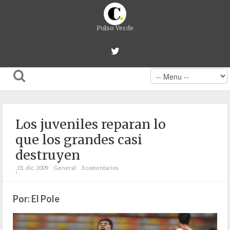
Pulso Verde
Los juveniles reparan lo
que los grandes casi
destruyen
01. dic. 2009
General
3 comentarios
;
Por: El Pole