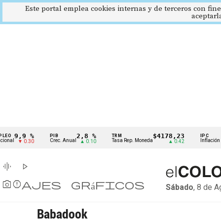
Este portal emplea cookies internas y de terceros con fine
aceptarl
Cintillo
9,9 %
2,8 %
$4178,23
EO
PIB
TRM
IPC
nal
Crec. Anual
Tasa Rep. Moneda
Inflación an
▼ 0.30
▲ 0.10
▲ 0.42
de
indicadores
graphic_eq
play_arrow
económicos
photo_camera
Reportajes gráficos
Sábado
, 8 de 
Colombia
Babadook