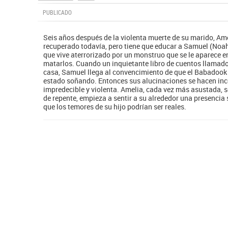
PUBLICADO
Seis años después de la violenta muerte de su marido, Ame
recuperado todavía, pero tiene que educar a Samuel (Noah
que vive aterrorizado por un monstruo que se le aparece 
matarlos. Cuando un inquietante libro de cuentos llamad
casa, Samuel llega al convencimiento de que el Babadook e
estado soñando. Entonces sus alucinaciones se hacen inc
impredecible y violenta. Amelia, cada vez más asustada, s
de repente, empieza a sentir a su alrededor una presencia s
que los temores de su hijo podrían ser reales.