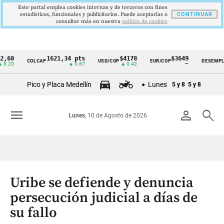
Este portal emplea cookies internas y de terceros con fines
estadísticos, funcionales y publicitarios. Puede aceptarlas o
CONTINUAR
consultar más en nuestra
politica de cookies
1621,34 pts
$4178
$3649
9,
COLCAP
USD/COP
EUR/COP
DESEMPLEO
Cintillo
▲ 0.67
▲ 0.42
—
▼ 0
de
Pico y Placa Medellín
Lunes
5 y 8
5 y 8
indicadores
económicos
menu
person
search
Lunes
, 10 de Agosto de 2026
Colombia
Uribe se defiende y denuncia
persecución judicial a días de
su fallo