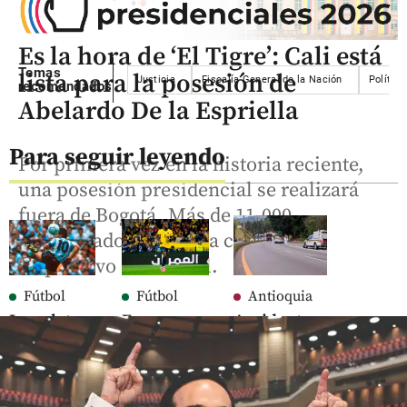
Es la hora de ‘El Tigre’: Cali está
Temas
lista para la posesión de
Justicia
Fiscalía General de la Nación
Política
recomendados
Abelardo De la Espriella
Para seguir leyendo
Por primera vez en la historia reciente,
una posesión presidencial se realizará
fuera de Bogotá. Más de 11.000
uniformados estarán a cargo del
dispositivo de control.
Fútbol
Fútbol
Antioquia
La pelota
Enner
Accidente
de la
Valencia es
en la
‘Mano de
nuevo
autopista
Dios’ sale a
compañero
Medellín-
subasta:
de Villa y
Bogotá dejó