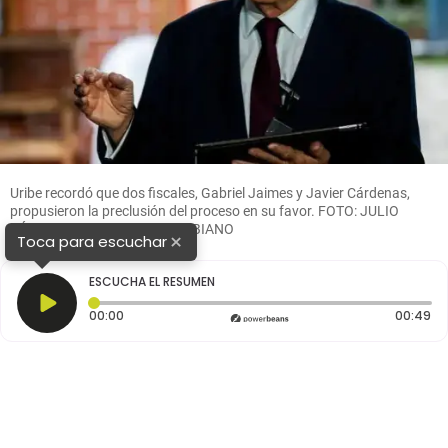
Uribe recordó que dos fiscales, Gabriel Jaimes y Javier Cárdenas,
propusieron la preclusión del proceso en su favor. FOTO: JULIO
CÉSAR HERRERA/EL COLOMBIANO
×
Toca para escuchar
ESCUCHA EL RESUMEN
Tiempo transcurrido: 0 segundos
Du
00:00
00:49