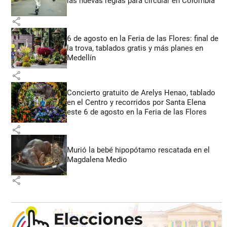
las nuevas reglas para circular en Colombia
share
6 de agosto en la Feria de las Flores: final de
la trova, tablados gratis y más planes en
Medellín
share
Concierto gratuito de Arelys Henao, tablado
en el Centro y recorridos por Santa Elena
este 6 de agosto en la Feria de las Flores
share
Murió la bebé hipopótamo rescatada en el
Magdalena Medio
share