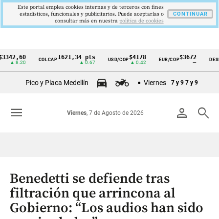
Este portal emplea cookies internas y de terceros con fines
estadísticos, funcionales y publicitarios. Puede aceptarlas o
CONTINUAR
consultar más en nuestra
politica de cookies
2,60
1621,34 pts
$4178
$3672
COLCAP
USD/COP
EUR/COP
DESEMPLE
Cintillo
8.20
▲ 0.67
▲ 0.42
—
de
Pico y Placa Medellín
Viernes
7 y 9
7 y 9
indicadores
económicos
menu
person
search
Viernes
, 7 de Agosto de 2026
Colombia
Benedetti se defiende tras
filtración que arrincona al
Gobierno: “Los audios han sido