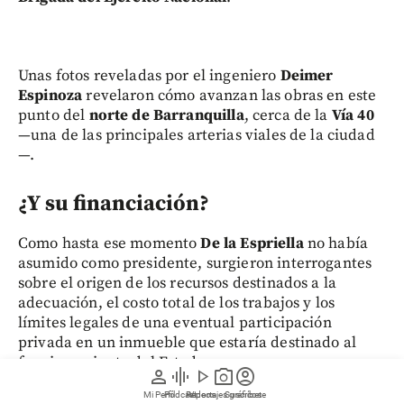
Unas fotos reveladas por el ingeniero
Deimer
Espinoza
revelaron cómo avanzan las obras en este
punto del
norte de Barranquilla
, cerca de la
Vía 40
—una de las principales arterias viales de la ciudad
—.
¿Y su financiación?
Como hasta ese momento
De la Espriella
no había
asumido como presidente, surgieron interrogantes
sobre el origen de los recursos destinados a la
adecuación, el costo total de los trabajos y los
límites legales de una eventual participación
privada en un inmueble que estaría destinado al
funcionamiento del Estado.
person
graphic_eq
play_arrow
photo_camera
account_circle
Mi Perfil
Pódcast
Reportajes gráficos
Videos
Suscríbete