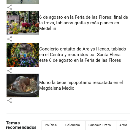
share
6 de agosto en la Feria de las Flores: final de
la trova, tablados gratis y más planes en
Medellín
share
Concierto gratuito de Arelys Henao, tablado
en el Centro y recorridos por Santa Elena
este 6 de agosto en la Feria de las Flores
share
Murió la bebé hipopótamo rescatada en el
Magdalena Medio
share
Temas
Política
Colombia
Gustavo Petro
Armando
recomendados