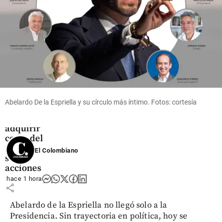
share
share
Economía
Ecopetrol
avanza en
la compra
Abelardo De la Espriella y su círculo más íntimo. Fotos: cortesía
de Brava
tras
adquirir
cerca del
25% de
El Colombiano
sus
acciones
hace 1 hora
share
Abelardo de la Espriella no llegó solo a la
Presidencia. Sin trayectoria en política, hoy se