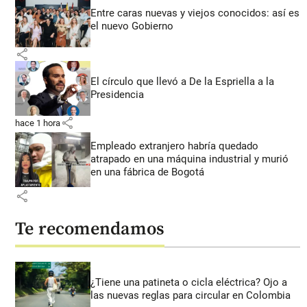
Entre caras nuevas y viejos conocidos: así es
el nuevo Gobierno
share
El círculo que llevó a De la Espriella a la
Presidencia
share
hace 1 hora
Empleado extranjero habría quedado
atrapado en una máquina industrial y murió
en una fábrica de Bogotá
share
Te recomendamos
¿Tiene una patineta o cicla eléctrica? Ojo a
las nuevas reglas para circular en Colombia