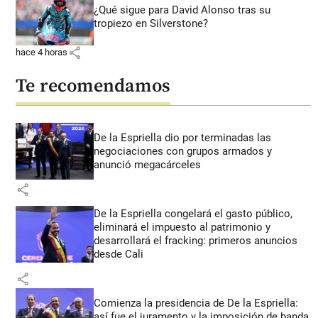
¿Qué sigue para David Alonso tras su
tropiezo en Silverstone?
share
hace 4 horas
Te recomendamos
De la Espriella dio por terminadas las
negociaciones con grupos armados y
anunció megacárceles
share
De la Espriella congelará el gasto público,
eliminará el impuesto al patrimonio y
desarrollará el fracking: primeros anuncios
desde Cali
share
Comienza la presidencia de De la Espriella:
así fue el juramento y la imposición de banda