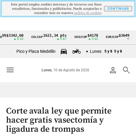
Este portal emplea cookies internas y de terceros con fines
estadísticos, funcionales y publicitarios. Puede aceptarlas o
CONTINUAR
consultar más en nuestra
politica de cookies
3342,60
1621,34 pts
$4178
$3649
COLCAP
USD/COP
EUR/COP
DESE
Cintillo
▲ 8.20
▲ 0.67
▲ 0.42
—
de
Pico y Placa Medellín
Lunes
5 y 8
5 y 8
indicadores
económicos
menu
person
search
Lunes
, 10 de Agosto de 2026
Colombia
Corte avala ley que permite
hacer gratis vasectomía y
ligadura de trompas