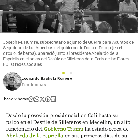
de
captura
de los
asesinos
de Julián
en Las
Palmas
Joseph M. Humire, subsecretario adjunto de Guerra para Asuntos de
Seguridad de las Américas del gobierno de Donald Trump (en el
share
círculo, de barba), apareció junto al presidente Abelardo de la
Espriella en el palco del Desfile de Silleteros de la Feria de las Flores.
FOTO redes sociales
1
2
Leonardo Bautista Romero
Tendencias
hace 2 horas
Desde la posesión presidencial en Cali hasta su
palco en el Desfile de Silleteros en Medellín, un alto
funcionario del
Gobierno Trump
ha estado cerca de
Abelardo de la Espriella
en sus primeros días de su