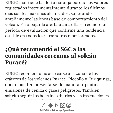
El SGC mantiene la alerta naranja porque los valores
registrados instrumentalmente durante los últimos
días son los máximos alcanzados, superando
ampliamente las líneas base de comportamiento del
volcán. Para bajar la alerta a amarilla se requiere un
período de evaluación que confirme una tendencia
estable en todos los parámetros monitoreados.
¿Qué recomendó el SGC a las
comunidades cercanas al volcán
Puracé?
El SGC recomendó no acercarse a la zona de los
cráteres de los volcanes Puracé, Piocollo y Curiquinga,
donde pueden presentarse de manera repentina
emisiones de ceniza o gases peligrosos. También
solicitó seguir los boletines diarios y las instrucciones
de las autoridades locales, departamentales y de la
person
graphic_eq
play_arrow
photo_camera
account_circle
UNGRD.
Mi Perfil
Pódcast
Reportajes gráficos
Videos
Suscríbete