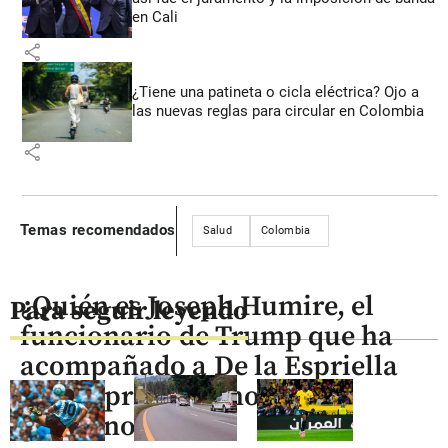
en Cali
share
¿Tiene una patineta o cicla eléctrica? Ojo a
las nuevas reglas para circular en Colombia
share
Temas recomendados
Salud
Colombia
¿Quién es Joseph Humire, el
Para seguir leyendo
funcionario de Trump que ha
acompañado a De la Espriella
en sus primeras horas de
gobierno?