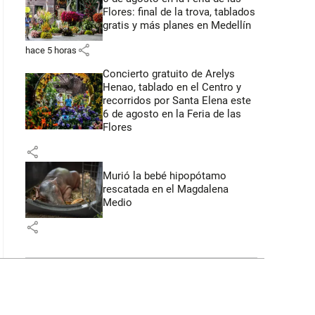
Flores: final de la trova, tablados
gratis y más planes en Medellín
share
hace 5 horas
Concierto gratuito de Arelys
Henao, tablado en el Centro y
recorridos por Santa Elena este
6 de agosto en la Feria de las
Flores
share
Murió la bebé hipopótamo
rescatada en el Magdalena
Medio
share