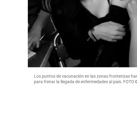
Los puntos de vacunación en las zonas fronterizas ha
para frenar la llegada de enfermedades al país.
FOTO