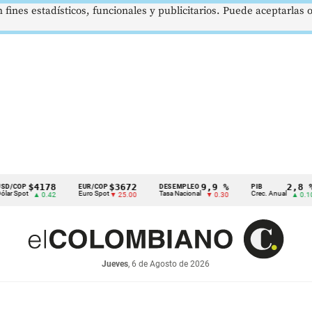
 fines estadísticos, funcionales y publicitarios. Puede aceptarlas
$4178
$3672
9,9 %
2,8 %
EUR/COP
DESEMPLEO
PIB
T
Euro Spot
Tasa Nacional
Crec. Anual
T
▲ 0.42
▼ 25.00
▼ 0.30
▲ 0.10
Jueves
, 6 de Agosto de 2026