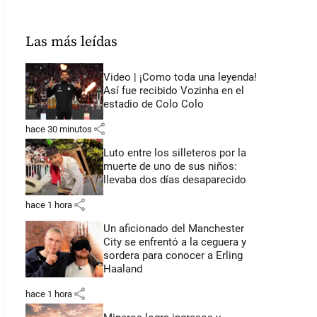
Las más leídas
Video | ¡Como toda una leyenda!
Así fue recibido Vozinha en el
estadio de Colo Colo
share
hace 30 minutos
Luto entre los silleteros por la
muerte de uno de sus niños:
llevaba dos días desaparecido
share
hace 1 hora
Un aficionado del Manchester
City se enfrentó a la ceguera y
sordera para conocer a Erling
Haaland
share
hace 1 hora