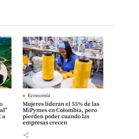
Economía
o
Mujeres lideran el 55% de las
al”
MiPymes en Colombia, pero
C a
pierden poder cuando las
empresas crecen
share