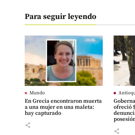
Para seguir leyendo
Mundo
Antioq
En Grecia encontraron muerta
Goberna
a una mujer en una maleta:
ofreció 
hay capturado
denunci
posesión
share
share