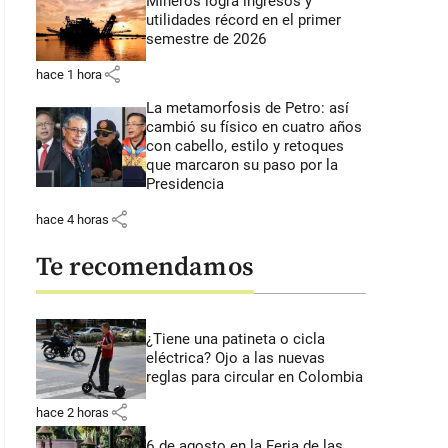
Mineros logra ingresos y
utilidades récord en el primer
semestre de 2026
share
hace 1 hora
La metamorfosis de Petro: así
cambió su físico en cuatro años
con cabello, estilo y retoques
que marcaron su paso por la
Presidencia
share
hace 4 horas
Te recomendamos
¿Tiene una patineta o cicla
eléctrica? Ojo a las nuevas
reglas para circular en Colombia
share
hace 2 horas
6 de agosto en la Feria de las