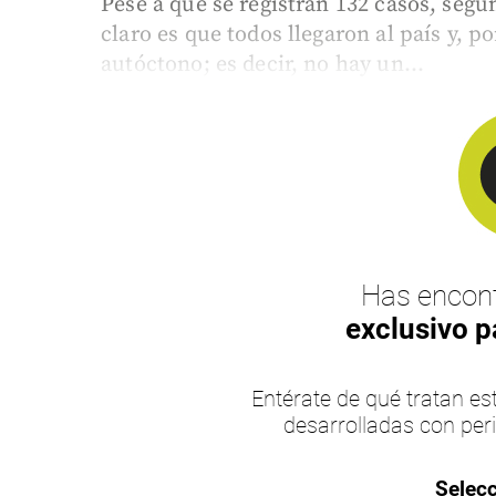
Pese a que se registran 132 casos, según
claro es que todos llegaron al país y, 
autóctono; es decir, no hay un...
Has encont
exclusivo p
Entérate de qué tratan 
desarrolladas con per
Selecc