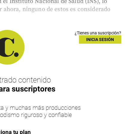
 el Instituto Nacional de Salud (INS), lo
por ahora, ninguno de estos es considerado
¿Tienes una suscripción?
INICIA SESIÓN
rado contenido
ara suscriptores
esta y muchas más producciones
iodismo riguroso y confiable
iona tu plan