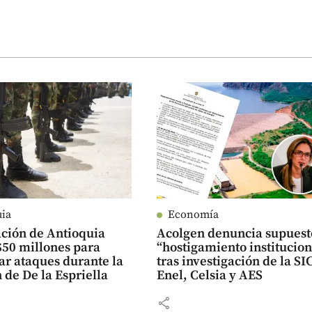
uia
Economía
ción de Antioquia
Acolgen denuncia supuest
$50 millones para
“hostigamiento institucion
ar ataques durante la
tras investigación de la SI
 de De la Espriella
Enel, Celsia y AES
share