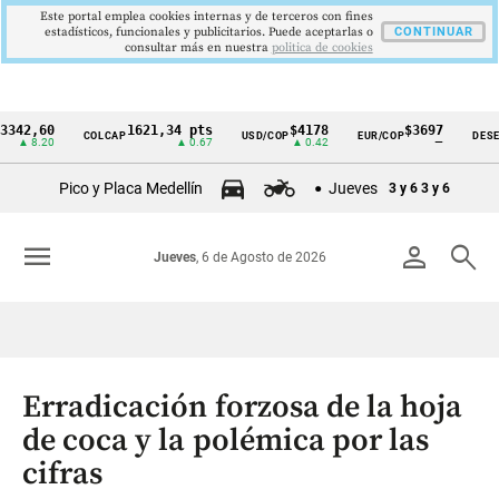
Este portal emplea cookies internas y de terceros con fines
estadísticos, funcionales y publicitarios. Puede aceptarlas o
CONTINUAR
consultar más en nuestra
politica de cookies
,60
1621,34 pts
$4178
$3697
COLCAP
USD/COP
EUR/COP
DESEMPLE
Cintillo
.20
▲ 0.67
▲ 0.42
—
de
Pico y Placa Medellín
Jueves
3 y 6
3 y 6
indicadores
económicos
menu
person
search
Jueves
, 6 de Agosto de 2026
Colombia
Erradicación forzosa de la hoja
de coca y la polémica por las
cifras