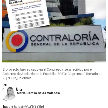
Colombia
“El 94% de
la cocaína
proviene
de
Colombia”:
Nate
Morris,
candidato
El proyecto fue radicado en el Congreso y será recibido por el
a
Gobierno de Abelardo de la Espriella. FOTO: Colprensa / Tomado de
embajador
X: @CGR_Colombia
de EE. UU.
en
Colombia
María Camila Salas Valencia
share
hace 6 horas