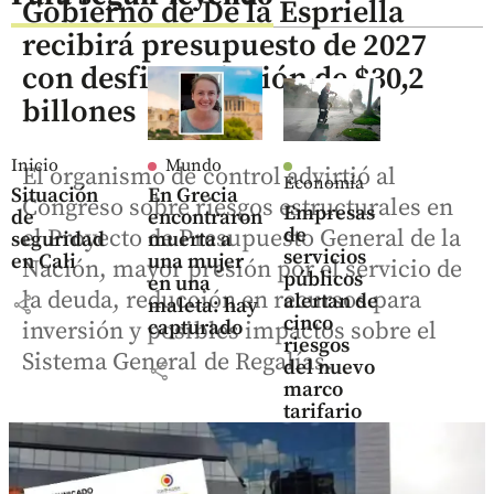
Gobierno de De la Espriella
recibirá presupuesto de 2027
con desfinanciación de $30,2
billones
Inicio
Mundo
El organismo de control advirtió al
Economía
Situación
En Grecia
Congreso sobre riesgos estructurales en
Empresas
de
encontraron
de
el Proyecto de Presupuesto General de la
seguridad
muerta a
servicios
en Cali
una mujer
Nación, mayor presión por el servicio de
públicos
en una
la deuda, reducción en recursos para
alertan de
share
maleta: hay
cinco
capturado
inversión y posibles impactos sobre el
riesgos
Sistema General de Regalías.
del nuevo
share
marco
tarifario
de aseo
share