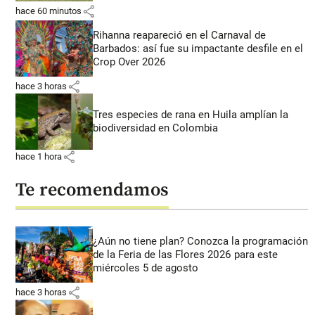
share
hace 60 minutos
Rihanna reapareció en el Carnaval de
Barbados: así fue su impactante desfile en el
Crop Over 2026
share
hace 3 horas
Tres especies de rana en Huila amplían la
biodiversidad en Colombia
share
hace 1 hora
Te recomendamos
¿Aún no tiene plan? Conozca la programación
de la Feria de las Flores 2026 para este
miércoles 5 de agosto
share
hace 3 horas