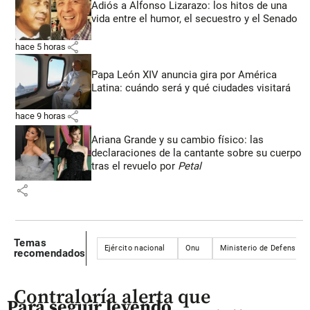
Adiós a Alfonso Lizarazo: los hitos de una
vida entre el humor, el secuestro y el Senado
share
hace 5 horas
Papa León XIV anuncia gira por América
Latina: cuándo será y qué ciudades visitará
share
hace 9 horas
Ariana Grande y su cambio físico: las
declaraciones de la cantante sobre su cuerpo
tras el revuelo por
Petal
share
Temas
Ejército nacional
Onu
Ministerio de Defensa
recomendados
Contraloría alerta que
Para seguir leyendo