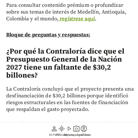
Para consultar contenido prémium o profundizar
sobre sus temas de interés de Medellín, Antioquia,
Colombia y el mundo,
regístrese aquí
.
Bloque de preguntas y respuestas:
¿Por qué la Contraloría dice que el
Presupuesto General de la Nación
2027 tiene un faltante de $30,2
billones?
La Contraloría concluyó que el proyecto presenta una
desfinanciación de $30,2 billones porque identificó
riesgos estructurales en las fuentes de financiación
que respaldan el gasto proyectado.
¿Qué recomendó la Contraloría al
person
graphic_eq
play_arrow
photo_camera
account_circle
Congreso sobre el presupuesto de
Mi Perfil
Pódcast
Reportajes gráficos
Videos
Suscríbete