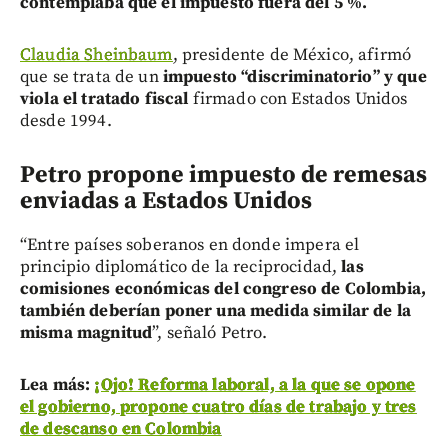
contemplaba que el impuesto fuera del 5 %.
Claudia Sheinbaum
, presidente de México, afirmó
que se trata de un
impuesto “discriminatorio” y que
viola el tratado fiscal
firmado con Estados Unidos
desde 1994.
Petro propone impuesto de remesas
enviadas a Estados Unidos
“Entre países soberanos en donde impera el
principio diplomático de la reciprocidad,
las
comisiones económicas del congreso de Colombia,
también deberían poner una medida similar de la
misma magnitud
”, señaló Petro.
Lea más:
¡Ojo! Reforma laboral, a la que se opone
el gobierno, propone cuatro días de trabajo y tres
de descanso en Colombia