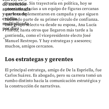
Presidencia. Sin trayectoria en política, hoy se
de atención
posesiona gracias a un equipo de figuras cercanas
automatizada
y cartera de
que lo complementaron en campaña y que siguen
crédito
haciendo parte de su primer círculo de confianza.
multiplicada
Este grupo selecto va desde su esposa, Ana Lucía
por diez
Pineda, hasta otros que llegaron más tarde a la
contienda, como el vicepresidente electo José
share
Manuel Restrepo. Y hay estrategas y asesores;
muchos, amigos cercanos.
Los estrategas y gerentes
El principal estratega, amigo de De la Espriella, fue
Carlos Suárez. Es abogado, pero su carrera tomó un
rumbo distinto hacia la comunicación estratégica y
la construcción de narrativas.