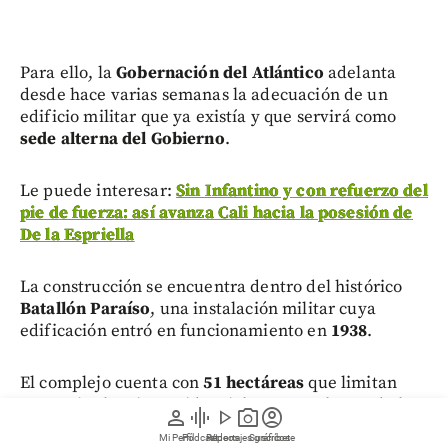
Para ello, la
Gobernación del Atlántico
adelanta
desde hace varias semanas la adecuación de un
edificio militar que ya existía y que servirá como
sede alterna del Gobierno
.
Le puede interesar:
Sin Infantino y con refuerzo del
pie de fuerza: así avanza Cali hacia la posesión de
De la Espriella
La construcción se encuentra dentro del histórico
Batallón Paraíso
, una instalación militar cuya
edificación entró en funcionamiento en
1938
.
El complejo cuenta con
51 hectáreas
que limitan
con varios barrios residenciales y, con el paso de los
person
graphic_eq
play_arrow
photo_camera
account_circle
años, se ha consolidado como un referente de la
Mi Perfil
Pódcast
Reportajes gráficos
Videos
Suscríbete