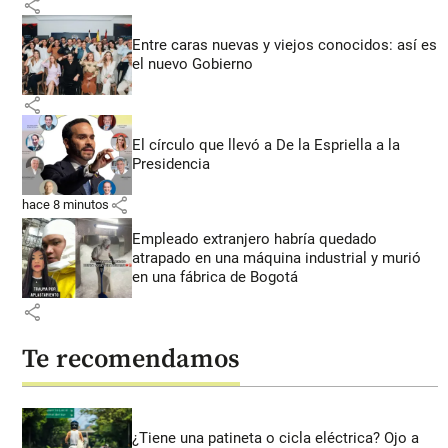
share
Entre caras nuevas y viejos conocidos: así es
el nuevo Gobierno
share
El círculo que llevó a De la Espriella a la
Presidencia
share
hace 8 minutos
Empleado extranjero habría quedado
atrapado en una máquina industrial y murió
en una fábrica de Bogotá
share
Te recomendamos
¿Tiene una patineta o cicla eléctrica? Ojo a