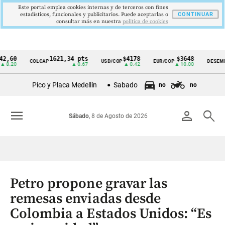
Este portal emplea cookies internas y de terceros con fines
estadísticos, funcionales y publicitarios. Puede aceptarlas o
CONTINUAR
consultar más en nuestra
politica de cookies
1621,34 pts
$4178
$3648
9
COLCAP
USD/COP
EUR/COP
DESEMPLEO
Cintillo
▲ 0.67
▲ 0.42
▲ 10.00
▼
de
Pico y Placa Medellín
Sabado
no
no
indicadores
económicos
menu
person
search
Sábado
, 8 de Agosto de 2026
Colombia
Petro propone gravar las
remesas enviadas desde
Colombia a Estados Unidos: “Es