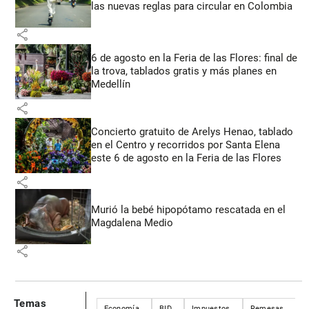
las nuevas reglas para circular en Colombia
share
6 de agosto en la Feria de las Flores: final de
la trova, tablados gratis y más planes en
Medellín
share
Concierto gratuito de Arelys Henao, tablado
en el Centro y recorridos por Santa Elena
este 6 de agosto en la Feria de las Flores
share
Murió la bebé hipopótamo rescatada en el
Magdalena Medio
share
Temas
Economía
BID
Impuestos
Remesas
P