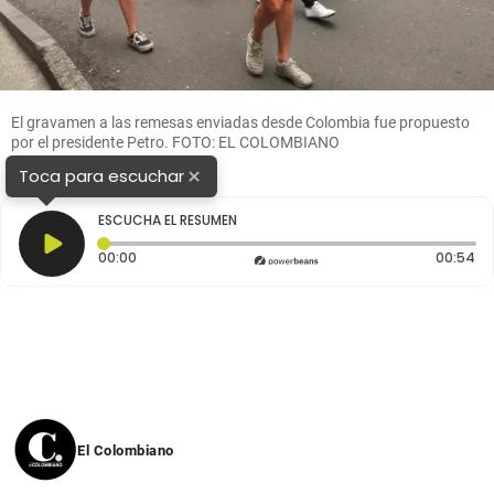
El gravamen a las remesas enviadas desde Colombia fue propuesto
por el presidente Petro. FOTO: EL COLOMBIANO
×
Toca para escuchar
ESCUCHA EL RESUMEN
Tiempo transcurrido: 0 segundos
Du
00:00
00:54
El Colombiano