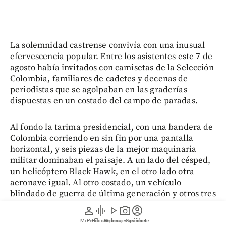
La solemnidad castrense convivía con una inusual
efervescencia popular. Entre los asistentes este 7 de
agosto había invitados con camisetas de la Selección
Colombia, familiares de cadetes y decenas de
periodistas que se agolpaban en las graderías
dispuestas en un costado del campo de paradas.
Al fondo la tarima presidencial, con una bandera de
Colombia corriendo en sin fin por una pantalla
horizontal, y seis piezas de la mejor maquinaria
militar dominaban el paisaje. A un lado del césped,
un helicóptero Black Hawk, en el otro lado otra
aeronave igual. Al otro costado, un vehículo
blindado de guerra de última generación y otros tres
más. Eran parte del lenguaje visual de la ceremonia
person
graphic_eq
play_arrow
photo_camera
account_circle
militar.
Mi Perfil
Pódcast
Reportajes gráficos
Videos
Suscríbete