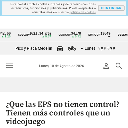
Este portal emplea cookies internas y de terceros con fines
estadísticos, funcionales y publicitarios. Puede aceptarlas o
CONTINUAR
consultar más en nuestra
politica de cookies
0
1621,34 pts
$4178
$3649
9
COLCAP
USD/COP
EUR/COP
DESEMPLEO
Cintillo
0
▲ 0.67
▲ 0.42
—
▼ 
de
Pico y Placa Medellín
Lunes
5 y 8
5 y 8
indicadores
económicos
menu
person
search
Lunes
, 10 de Agosto de 2026
Colombia
¿Que las EPS no tienen control?
Tienen más controles que un
videojuego