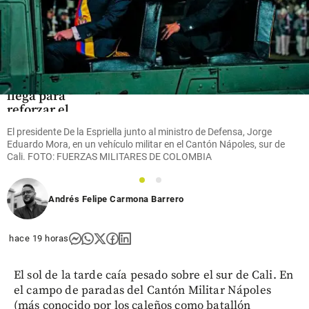
Fútbol
¡Refuerzo
top para el
Arsenal!
Bruno
Guimarães
llega para
reforzar el
mediocampo
El presidente De la Espriella junto al ministro de Defensa, Jorge
Eduardo Mora, en un vehículo militar en el Cantón Nápoles, sur de
share
Cali. FOTO: FUERZAS MILITARES DE COLOMBIA
1
2
Andrés Felipe Carmona Barrero
hace 19 horas
El sol de la tarde caía pesado sobre el sur de Cali. En
el campo de paradas del Cantón Militar Nápoles
(más conocido por los caleños como batallón