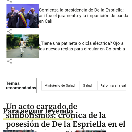
share
Comienza la presidencia de De la Espriella:
así fue el juramento y la imposición de banda
en Cali
share
¿Tiene una patineta o cicla eléctrica? Ojo a
las nuevas reglas para circular en Colombia
share
Temas
Ministerio de Salud
Salud
Reforma a la salud
recomendados
Un acto cargado de
Para seguir leyendo
simbolismos: crónica de la
posesión de De la Espriella en el