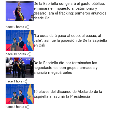
De la Espriella congelará el gasto público,
eliminará el impuesto al patrimonio y
desarrollará el fracking: primeros anuncios
desde Cali
share
hace 2 horas
“La coca dará paso al coco, al cacao, al
café”: así fue la posesión de De la Espriella
en Cali
share
hace 13 horas
De la Espriella dio por terminadas las
negociaciones con grupos armados y
anunció megacárceles
share
hace 1 hora
10 claves del discurso de Abelardo de la
Espriella al asumir la Presidencia
share
hace 3 horas