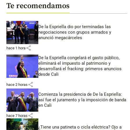
Te recomendamos
De la Espriella dio por terminadas las
negociaciones con grupos armados y
anunció megacárceles
share
hace 1 hora
De la Espriella congelará el gasto público,
eliminará el impuesto al patrimonio y
desarrollará el fracking: primeros anuncios
desde Cali
share
hace 2 horas
Comienza la presidencia de De la Espriella:
así fue el juramento y la imposición de banda
en Cali
share
hace 7 horas
¿Tiene una patineta o cicla eléctrica? Ojo a