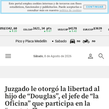
Este portal emplea cookies internas y de terceros con fines
estadísticos, funcionales y publicitarios. Puede aceptarlas o
CONTINUAR
consultar más en nuestra
politica de cookies
3342,60
1621,34 pts
$4178
$3639
COLCAP
USD/COP
EUR/COP
DES
Cintillo
▲ 8.20
▲ 0.67
▲ 0.42
—
de
Pico y Placa Medellín
Sabado
no
no
indicadores
económicos
menu
person
search
Sábado
, 8 de Agosto de 2026
Colombia
Juzgado le otorgó la libertad al
hijo de “Douglas”, el jefe de “la
Oficina” que participa en la