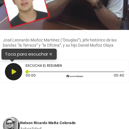
José Leonardo Muñoz Martínez (“Douglas”), jefe histórico de las
bandas “la Terraza” y “la Oficina”, y su hijo Daniel Muñoz Olaya
(recuadro). FOTOS: Cortesía
×
Toca para escuchar
ESCUCHA EL RESUMEN
Tiempo transcurrido: 0 segundos
Du
00:00
00:40
Nelson Ricardo Matta Colorado
Actualidad