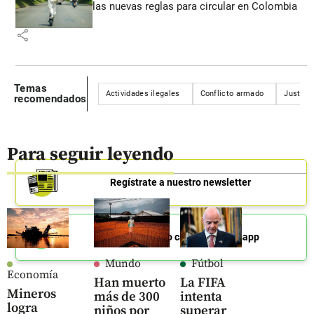
las nuevas reglas para circular en Colombia
share
Temas
Actividades ilegales
Conflicto armado
Justicia
recomendados
Para seguir leyendo
Regístrate a nuestro newsletter
Únete a nuestro canal de Whatsapp
Mundo
Fútbol
Economía
Han muerto
La FIFA
Mineros
más de 300
intenta
logra
niños por
superar