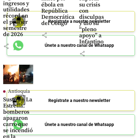
ingresos y
ébola en
su crisis
utilidades
República
con
récord en
Democrática
disculpas
el primer
Regístrate a nuestro newsletter
del Congo
y dio su
semestre
“pleno
de 2026
share
apoyo” a
Infantino
share
Únete a nuestro canal de Whatsapp
share
Antioquia
Susto en La
Regístrate a nuestro newsletter
Estrella:
bomberos
apagaron
carro que
Únete a nuestro canal de Whatsapp
se incendió
en la