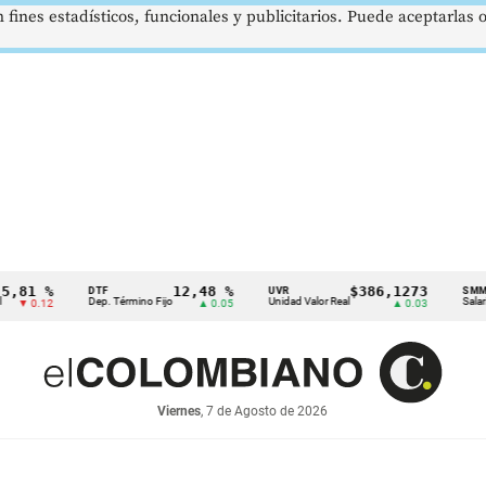
 fines estadísticos, funcionales y publicitarios. Puede aceptarlas
 %
12,48 %
$386,1273
DTF
UVR
SMMLV
Dep. Término Fijo
Unidad Valor Real
Salario Míni
.12
▲ 0.05
▲ 0.03
Viernes
, 7 de Agosto de 2026