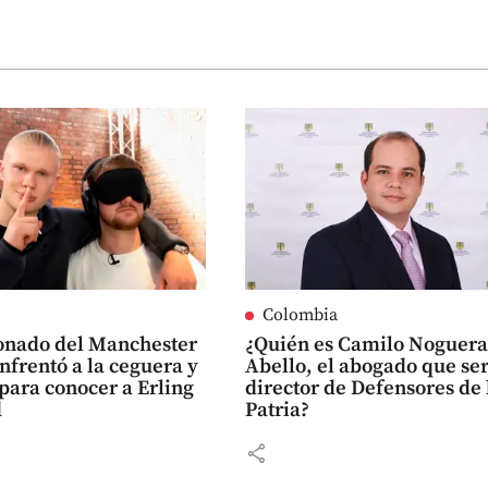
Colombia
ionado del Manchester
¿Quién es Camilo Noguer
enfrentó a la ceguera y
Abello, el abogado que se
para conocer a Erling
director de Defensores de 
d
Patria?
share