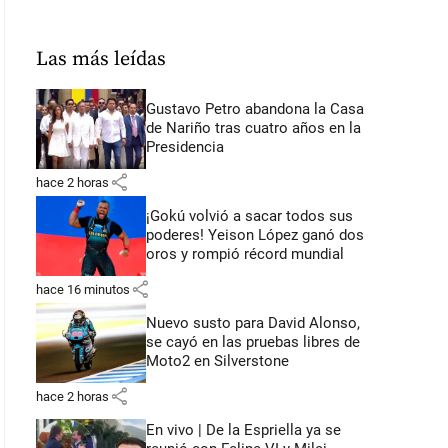
Las más leídas
Gustavo Petro abandona la Casa
de Nariño tras cuatro años en la
Presidencia
share
hace 2 horas
¡Gokú volvió a sacar todos sus
poderes! Yeison López ganó dos
oros y rompió récord mundial
share
hace 16 minutos
Nuevo susto para David Alonso,
se cayó en las pruebas libres de
Moto2 en Silverstone
share
hace 2 horas
En vivo | De la Espriella ya se