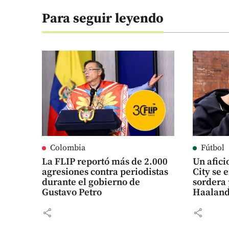
Para seguir leyendo
Colombia
Fútbol
La FLIP reportó más de 2.000
Un afic
agresiones contra periodistas
City se 
durante el gobierno de
sordera 
Gustavo Petro
Haalan
share
share