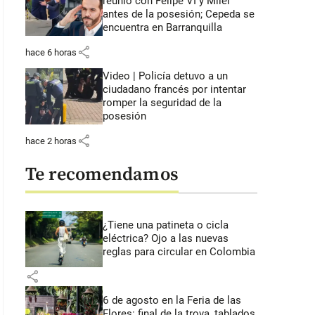
reunió con Felipe VI y Milei
antes de la posesión; Cepeda se
encuentra en Barranquilla
share
hace 6 horas
Video | Policía detuvo a un
ciudadano francés por intentar
romper la seguridad de la
posesión
share
hace 2 horas
Te recomendamos
¿Tiene una patineta o cicla
eléctrica? Ojo a las nuevas
reglas para circular en Colombia
share
6 de agosto en la Feria de las
Flores: final de la trova, tablados