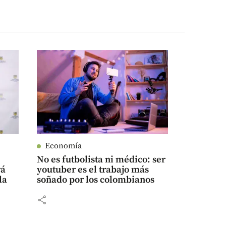
Economía
a
No es futbolista ni médico: ser
rá
youtuber es el trabajo más
la
soñado por los colombianos
share