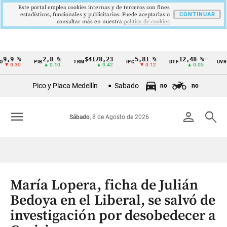
Este portal emplea cookies internas y de terceros con fines
estadísticos, funcionales y publicitarios. Puede aceptarlas o
CONTINUAR
consultar más en nuestra
politica de cookies
9 %
2,8 %
$4178,23
5,81 %
12,48 %
$38
PIB
TRM
IPC
DTF
UVR
Cintillo
0.30
▲ 0.10
▲ 0.42
▼ 0.12
▲ 0.05
de
Pico y Placa Medellín
Sabado
no
no
indicadores
económicos
menu
person
search
Sábado
, 8 de Agosto de 2026
Colombia
María Lopera, ficha de Julián
Bedoya en el Liberal, se salvó de
investigación por desobedecer a