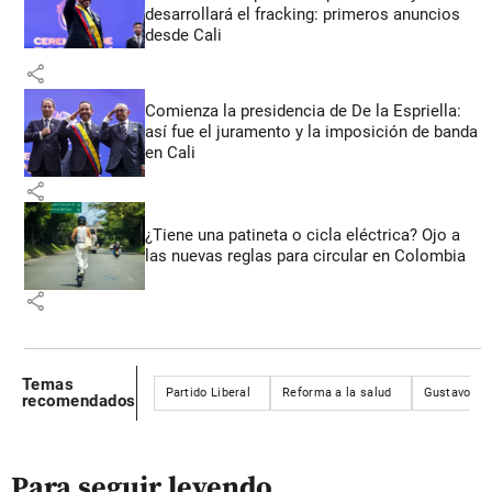
desarrollará el fracking: primeros anuncios
desde Cali
share
Comienza la presidencia de De la Espriella:
así fue el juramento y la imposición de banda
en Cali
share
¿Tiene una patineta o cicla eléctrica? Ojo a
las nuevas reglas para circular en Colombia
share
Temas
Partido Liberal
Reforma a la salud
Gustavo Pe
recomendados
Para seguir leyendo