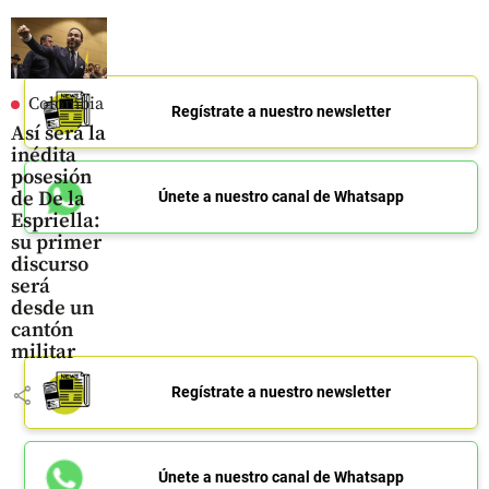
Colombia
Regístrate a nuestro newsletter
Así será la
inédita
posesión
de De la
Únete a nuestro canal de Whatsapp
Espriella:
su primer
discurso
será
desde un
cantón
militar
share
Regístrate a nuestro newsletter
Únete a nuestro canal de Whatsapp