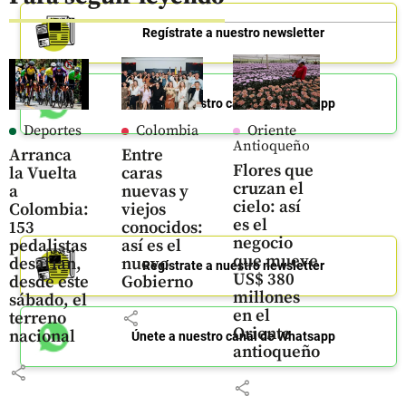
Regístrate a nuestro newsletter
Únete a nuestro canal de Whatsapp
Deportes
Colombia
Oriente
Antioqueño
Arranca
Entre
Flores que
la Vuelta
caras
cruzan el
a
nuevas y
cielo: así
Colombia:
viejos
es el
153
conocidos:
negocio
pedalistas
así es el
que mueve
desafían,
nuevo
Regístrate a nuestro newsletter
US$ 380
desde este
Gobierno
millones
sábado, el
en el
share
terreno
Oriente
nacional
Únete a nuestro canal de Whatsapp
antioqueño
share
share