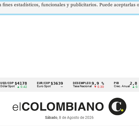
 fines estadísticos, funcionales y publicitarios. Puede aceptarlas
$4178
$3639
9,9 %
2,8 %
P
EUR/COP
DESEMPLEO
PIB
ot
Euro Spot
Tasa Nacional
Crec. Anual
▲ 0.42
—
▼ 0.30
▲ 0.10
Sábado
, 8 de Agosto de 2026