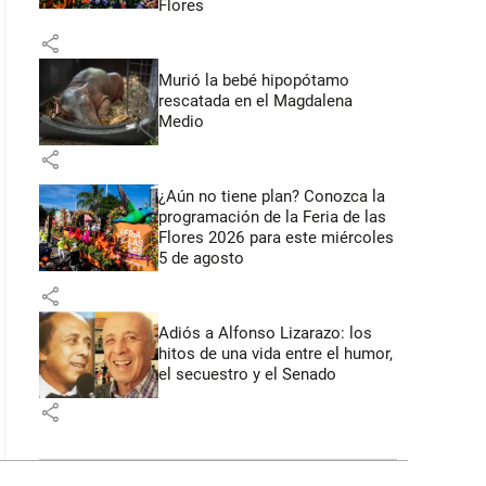
Flores
share
Murió la bebé hipopótamo
rescatada en el Magdalena
Medio
share
¿Aún no tiene plan? Conozca la
programación de la Feria de las
Flores 2026 para este miércoles
5 de agosto
share
Adiós a Alfonso Lizarazo: los
hitos de una vida entre el humor,
el secuestro y el Senado
share