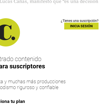
 Lucas Cañas, manifestó que “es una decisión
¿Tienes una suscripción?
INICIA SESIÓN
rado contenido
ara suscriptores
esta y muchas más producciones
iodismo riguroso y confiable
iona tu plan