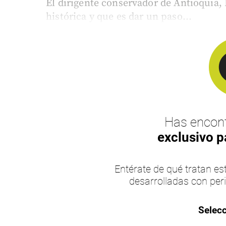
El dirigente conservador de Antioquia,
histórica y que es dar un paso...
Has encont
exclusivo p
Entérate de qué tratan 
desarrolladas con per
Selecc