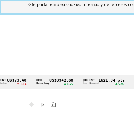
Este portal emplea cookies internas y de terceros con
$73,48
US$3342,60
1621,34 pts
ORO
COLCAP
USD/CO
Cintillo
Onza Troy
Índ. Bursátil
Dólar Sp
▼ 1.12
▲ 8.20
▲ 0.67
de
indicadores
graphic_eq
play_arrow
photo_camera
económicos
Colombia