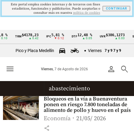
Este portal emplea cookies internas y de terceros con fines
estadísticos, funcionales y publicitarios. Puede aceptarlas o
CONTINUAR
consultar más en nuestra
politica de cookies
8 %
$4178,23
5,81 %
12,48 %
$386,1273
TRM
IPC
DTF
UVR
S
Cintillo
0.10
▲ 0.42
▼ 0.12
▲ 0.05
▲ 0.03
de
Pico y Placa Medellín
Viernes
7 y 9
7 y 9
indicadores
económicos
menu
person
search
Viernes
, 7 de Agosto de 2026
Colombia
abastecimiento
Bloqueos en la vía a Buenaventura
ponen en riesgo 7.800 toneladas de
alimento de pollo y huevo en el país
Economía
21/05/ 2026
share