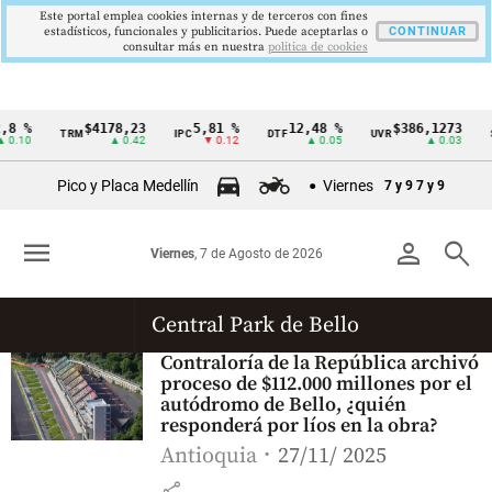
Este portal emplea cookies internas y de terceros con fines
estadísticos, funcionales y publicitarios. Puede aceptarlas o
CONTINUAR
consultar más en nuestra
politica de cookies
8 %
$4178,23
5,81 %
12,48 %
$386,1273
TRM
IPC
DTF
UVR
S
Cintillo
0.10
▲ 0.42
▼ 0.12
▲ 0.05
▲ 0.03
de
Pico y Placa Medellín
Viernes
7 y 9
7 y 9
indicadores
económicos
menu
person
search
Viernes
, 7 de Agosto de 2026
Colombia
Central Park de Bello
Contraloría de la República archivó
proceso de $112.000 millones por el
autódromo de Bello, ¿quién
responderá por líos en la obra?
Antioquia
27/11/ 2025
share