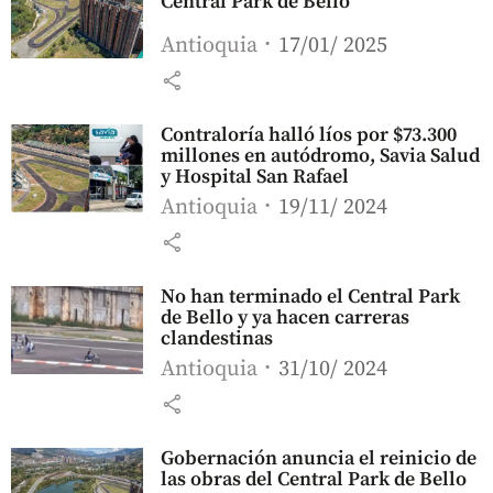
Central Park de Bello
Antioquia
17/01/ 2025
share
Contraloría halló líos por $73.300
millones en autódromo, Savia Salud
y Hospital San Rafael
Antioquia
19/11/ 2024
share
No han terminado el Central Park
de Bello y ya hacen carreras
clandestinas
Antioquia
31/10/ 2024
share
Gobernación anuncia el reinicio de
las obras del Central Park de Bello