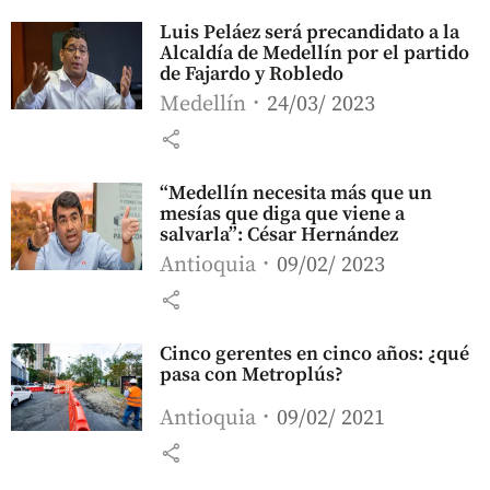
Luis Peláez será precandidato a la
Alcaldía de Medellín por el partido
de Fajardo y Robledo
Medellín
24/03/ 2023
share
“Medellín necesita más que un
mesías que diga que viene a
salvarla”: César Hernández
Antioquia
09/02/ 2023
share
Cinco gerentes en cinco años: ¿qué
pasa con Metroplús?
Antioquia
09/02/ 2021
share