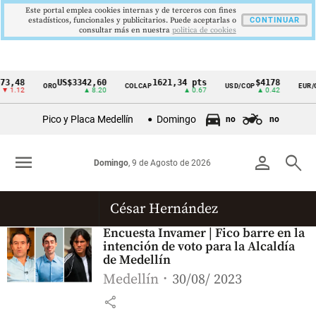
Este portal emplea cookies internas y de terceros con fines
estadísticos, funcionales y publicitarios. Puede aceptarlas o
CONTINUAR
consultar más en nuestra
politica de cookies
3,48
US$3342,60
1621,34 pts
$4178
ORO
COLCAP
USD/COP
EUR/C
Cintillo
▼ 1.12
▲ 8.20
▲ 0.67
▲ 0.42
de
Pico y Placa Medellín
Domingo
no
no
indicadores
económicos
menu
person
search
Domingo
, 9 de Agosto de 2026
Colombia
César Hernández
Encuesta Invamer | Fico barre en la
intención de voto para la Alcaldía
de Medellín
Medellín
30/08/ 2023
share